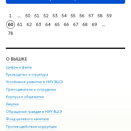
1
...
50
51
52
53
54
55
56
57
58
59
60
61
62
63
64
65
66
67
68
69
...
78
О ВЫШКЕ
ОБ
Цифры и факты
Ли
Руководство и структура
Дов
Устойчивое развитие в НИУ ВШЭ
Ол
Преподаватели и сотрудники
При
Корпуса и общежития
Вы
Закупки
При
Обращения граждан в НИУ ВШЭ
Ас
Фонд целевого капитала
До
Противодействие коррупции
Цен