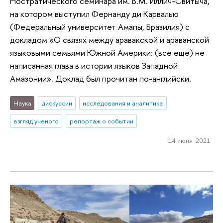
Ностратического семинара им. В.М. Иллич-Свитыча,
на котором выступил Фернанду ди Карвалью
(Федеральный университет Амапы, Бразилия) с
докладом «О связях между аравакской и араванской
языковыми семьями Южной Америки: (всё ещё) не
написанная глава в истории языков Западной
Амазонии». Доклад был прочитан по-английски.
Наука
дискуссии
исследования и аналитика
взгляд ученого
репортаж о событии
14 июня 2021