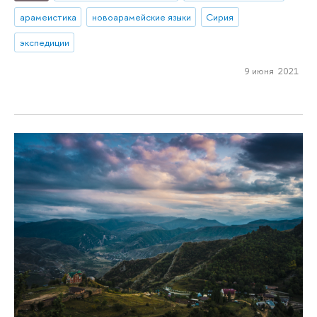
арамеистика
новоарамейские языки
Сирия
экспедиции
9 июня 2021