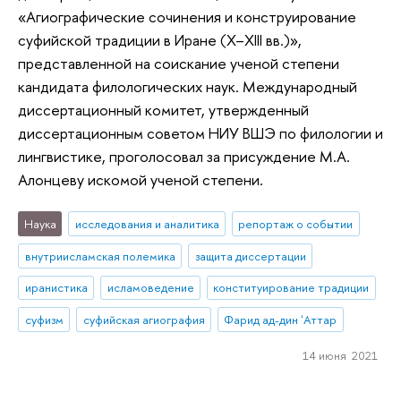
«Агиографические сочинения и конструирование
суфийской традиции в Иране (X–XIII вв.)»,
представленной на соискание ученой степени
кандидата филологических наук. Международный
диссертационный комитет, утвержденный
диссертационным советом НИУ ВШЭ по филологии и
лингвистике, проголосовал за присуждение М.А.
Алонцеву искомой ученой степени.
Наука
исследования и аналитика
репортаж о событии
внутриисламская полемика
защита диссертации
иранистика
исламоведение
конституирование традиции
суфизм
суфийская агиография
Фарид ад-дин ʻАттар
14 июня 2021