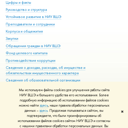
Цифры и факты
Ли
Руководство и структура
Дов
Устойчивое развитие в НИУ ВШЭ
Ол
Преподаватели и сотрудники
При
Корпуса и общежития
Вы
Закупки
При
Обращения граждан в НИУ ВШЭ
Ас
Фонд целевого капитала
До
Противодействие коррупции
Цен
Сведения о доходах, расходах, об имуществе и
Би
обязательствах имущественного характера
Об
Сведения об образовательной организации
Обр
Людям с ограниченными возможностями здоровья
Мы используем файлы cookies для улучшения работы сайта
Единая платежная страница
НИУ ВШЭ и большего удобства его использования. Более
подробную информацию об использовании файлов cookies
Работа в Вышке
можно найти
здесь
, наши правила обработки персональных
данных –
здесь
. Продолжая пользоваться сайтом, вы
✖
Редактору
подтверждаете, что были проинформированы об
© НИУ ВШЭ 1993–2026
Адреса и контакты
Условия использования
использовании файлов cookies сайтом НИУ ВШЭ и согласны
с нашими правилами обработки персональных данных. Вы
материалов
Политика конфиденциальности
Карта сайта