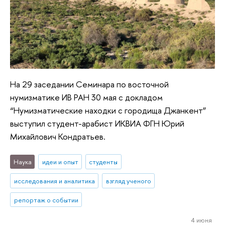
На 29 заседании Семинара по восточной
нумизматике ИВ РАН 30 мая с докладом
“Нумизматические находки с городища Джанкент”
выступил студент-арабист ИКВИА ФГН Юрий
Михайлович Кондратьев.
Наука
идеи и опыт
студенты
исследования и аналитика
взгляд ученого
репортаж о событии
4 июня