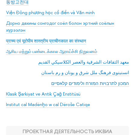
동방고전대
Viện Đông phương học cổ điển và Văn minh
Дорно дахины сонгодог соёл болон эртний соёлын
хүрээлэн
प्राच्य एवं यूरोपीय शास्त्रीय प्राचीनकाल का संस्थान
ஆசிய மற்றும் பண்டைக்கால ஆராய்ச்சி நிறுவனம்
معهد الثقافات الشرقية والعصر الكلاسيكي القديم
انستیتوی فرهنگ ملل شرق و یونان و رم باستان
המכון לתרבויות המזרח ולימודים קלאסיים
Klasik Şarkiyat ve Antik Çağ Enstitüsü
Institut cal Madënẖo w cal Dëroše Catiqe
ПРОЕКТНАЯ ДЕЯТЕЛЬНОСТЬ ИКВИА