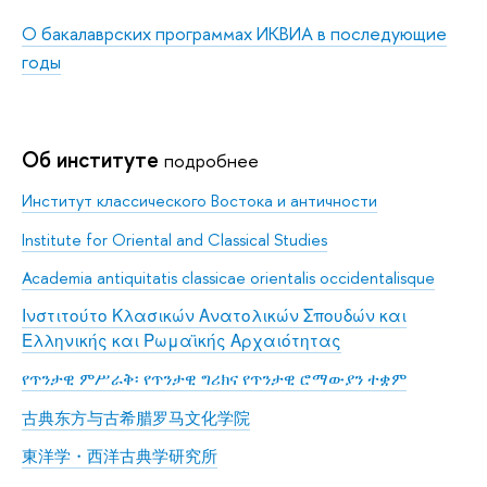
О бакалаврских программах ИКВИА в последующие
годы
Об институте
подробнее
Институт классического Востока и античности
Institute for Oriental and Classical Studies
Academia antiquitatis classicae orientalis occidentalisque
Ινστιτούτο Κλασικών Ανατολικών Σπουδών και
Ελληνικής και Ρωμαϊκής Αρχαιότητας
የጥንታዊ ምሥራቅ፡ የጥንታዊ ግሪክና የጥንታዊ ሮማውያን ተቋም
古典东方与古希腊罗马文化学院
東洋学・西洋古典学研究所