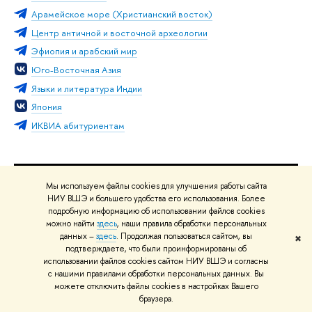
Арамейское море (Христианский восток)
Центр античной и восточной археологии
Эфиопия и арабский мир
Юго-Восточная Азия
Языки и литература Индии
Япония
ИКВИА абитуриентам
Мы используем файлы cookies для улучшения работы сайта
О ВЫШКЕ
ОБ
НИУ ВШЭ и большего удобства его использования. Более
Цифры и факты
Ли
подробную информацию об использовании файлов cookies
можно найти
здесь
, наши правила обработки персональных
Руководство и структура
Дов
данных –
здесь
. Продолжая пользоваться сайтом, вы
✖
Устойчивое развитие в НИУ ВШЭ
Ол
подтверждаете, что были проинформированы об
использовании файлов cookies сайтом НИУ ВШЭ и согласны
Преподаватели и сотрудники
При
с нашими правилами обработки персональных данных. Вы
Корпуса и общежития
Вы
можете отключить файлы cookies в настройках Вашего
Закупки
При
браузера.