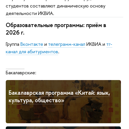
студентов составляют динамическую основу
деятельности ИКВИА.
Образовательные программы: приём в
2026 г.
Группа
Вконтакте
и
телеграмм-канал
ИКВИА и
тг-
канал для абитуриентов
.
Класси
Бакалаврские:
Бакалаврская программа «Китай: язык,
культура, общество»