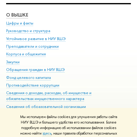
О ВЫШКЕ
ОБ
Цифры и факты
Ли
Руководство и структура
Дов
Устойчивое развитие в НИУ ВШЭ
Ол
Преподаватели и сотрудники
При
Корпуса и общежития
Вы
Закупки
При
Обращения граждан в НИУ ВШЭ
Ас
Фонд целевого капитала
До
Противодействие коррупции
Цен
Сведения о доходах, расходах, об имуществе и
Би
обязательствах имущественного характера
Об
Сведения об образовательной организации
Обр
Людям с ограниченными возможностями здоровья
Мы используем файлы cookies для улучшения работы сайта
Единая платежная страница
НИУ ВШЭ и большего удобства его использования. Более
подробную информацию об использовании файлов cookies
Работа в Вышке
можно найти
здесь
, наши правила обработки персональных