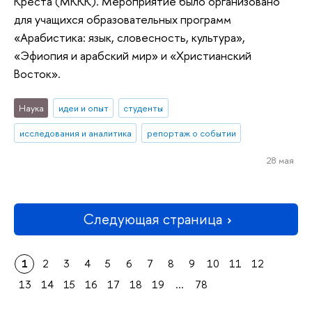
Креста (МККК). Мероприятие было организовано
для учащихся образовательных программ
«Арабистика: язык, словесность, культура»,
«Эфиопия и арабский мир» и «Христианский
Восток».
Наука
идеи и опыт
студенты
исследования и аналитика
репортаж о событии
28 мая
Следующая страница
1
2
3
4
5
6
7
8
9
10
11
12
13
14
15
16
17
18
19
...
78