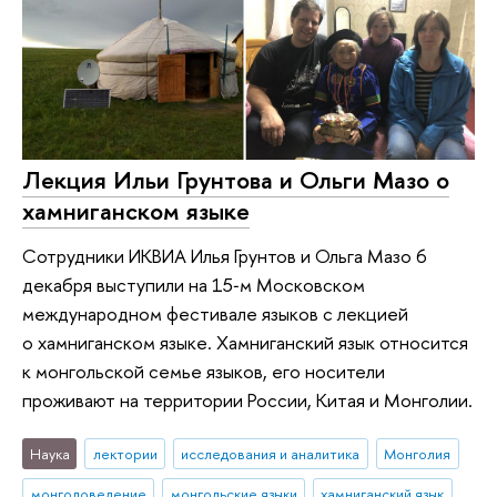
Лекция Ильи Грунтова и Ольги Мазо о
хамниганском языке
Сотрудники ИКВИА Илья Грунтов и Ольга Мазо 6
декабря выступили на 15‑м Московском
международном фестивале языков с лекцией
о хамниганском языке. Хамниганский язык относится
к монгольской семье языков, его носители
проживают на территории России, Китая и Монголии.
Наука
лектории
исследования и аналитика
Монголия
монголоведение
монгольские языки
хамниганский язык