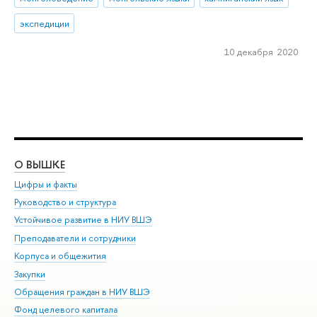
экспедиции
10 декабря 2020
О ВЫШКЕ
ОБ
Цифры и факты
Ли
Руководство и структура
Дов
Устойчивое развитие в НИУ ВШЭ
Ол
Преподаватели и сотрудники
При
Корпуса и общежития
Вы
Закупки
При
Обращения граждан в НИУ ВШЭ
Ас
Фонд целевого капитала
До