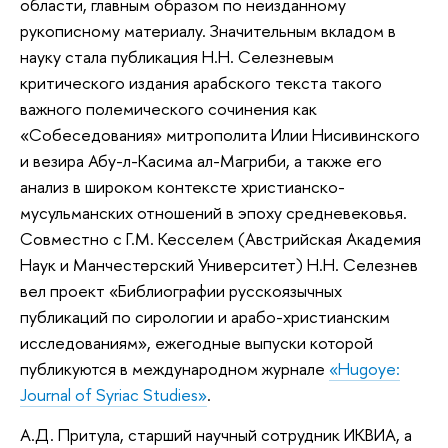
области, главным образом по неизданному
рукописному материалу. Значительным вкладом в
науку стала публикация Н.Н. Селезневым
критического издания арабского текста такого
важного полемического сочинения как
«Собеседования» митрополита Илии Нисивинского
и везира Абу-л-Касима ал-Магриби, а также его
анализ в широком контексте христианско-
мусульманских отношений в эпоху средневековья.
Совместно с Г.М. Кесселем (Австрийская Академия
Наук и Манчестерский Университет) Н.Н. Селезнев
вел проект «Библиографии русскоязычных
публикаций по сирологии и арабо-христианским
исследованиям», ежегодные выпуски которой
публикуются в международном журнале
«Hugoye:
Journal of Syriac Studies»
.
А.Д. Притула, старший научный сотрудник ИКВИА, а