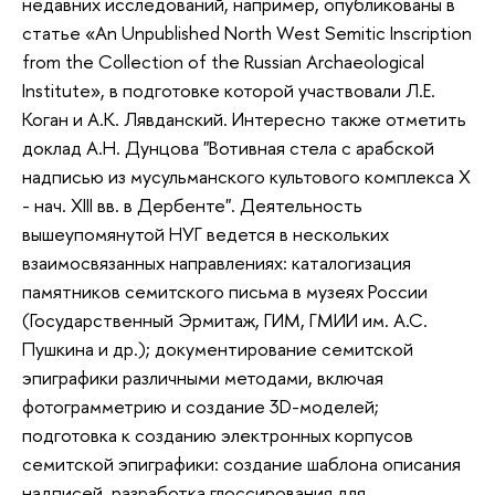
недавних исследований, например, опубликованы в
статье «An Unpublished North West Semitic Inscription
from the Collection of the Russian Archaeological
Institute», в подготовке которой участвовали Л.Е.
Коган и А.К. Лявданский. Интересно также отметить
доклад А.Н. Дунцова "Вотивная стела с арабской
надписью из мусульманского культового комплекса X
- нач. XIII вв. в Дербенте". Деятельность
вышеупомянутой НУГ ведется в нескольких
взаимосвязанных направлениях: каталогизация
памятников семитского письма в музеях России
(Государственный Эрмитаж, ГИМ, ГМИИ им. А.С.
Пушкина и др.); документирование семитской
эпиграфики различными методами, включая
фотограмметрию и создание 3D-моделей;
подготовка к созданию электронных корпусов
семитской эпиграфики: создание шаблона описания
надписей, разработка глоссирования для