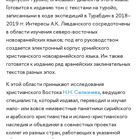
Готовится к изданию том с текстами на туройо,
записанными в ходе экспедиций в Турабдин в 2018–
2019 гг. Интересы А.К. Лявданского сосредоточены
в области изучения северо-восточных
новоарамейских языков; под его руководством
создается электронный корпус урмийского
христианского новоарамейского языка. Им также
готовятся к изданию ряд арамейских заклинательных
текстов разных эпох.
К этой области примыкают исследования
христианского Востока
Н.Н. Селезнева
, ведущего
специалиста, который издавал, переводил и изучал
мало- или вовсе неизвестные памятники сирийского
и арабского христианства и исламо-христианского
наследия и объединял в совместных проектах
коллег из разных стран, работающих в указанной