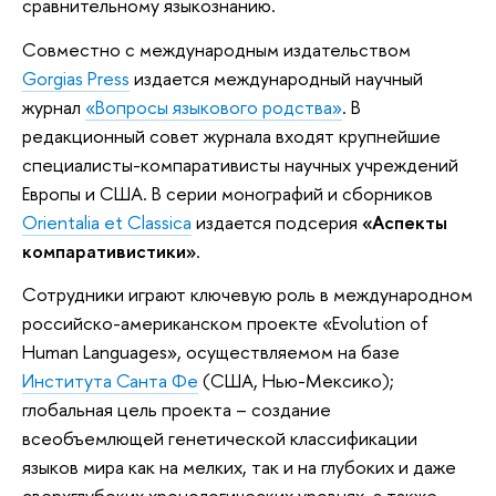
сравнительному языкознанию.
Совместно с международным издательством
Gorgias Press
издается международный научный
журнал
«Вопросы языкового родства»
. В
редакционный совет журнала входят крупнейшие
специалисты-компаративисты научных учреждений
Европы и США. В серии монографий и сборников
Orientalia et Classica
издается подсерия
«Аспекты
компаративистики»
.
Сотрудники играют ключевую роль в международном
российско-американском проекте «Evolution of
Human Languages», осуществляемом на базе
Института Санта Фе
(США, Нью-Мексико);
глобальная цель проекта – создание
всеобъемлющей генетической классификации
языков мира как на мелких, так и на глубоких и даже
сверхглубоких хронологических уровнях, а также