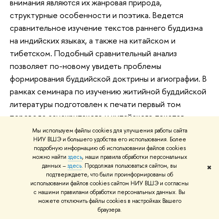
внимания являются их жанровая природа,
структурные особенности и поэтика. Ведется
сравнительное изучение текстов раннего буддизма
на индийских языках, а также на китайском и
тибетском. Подобный сравнительный анализ
позволяет по-новому увидеть проблемы
формирования буддийской доктрины и агиографии. В
рамках семинара по изучению житийной буддийской
литературы подготовлен к печати первый том
перевода санскритского и китайского текстов
«Лалитавистары», важнейшего памятника махаяны,
Мы используем файлы cookies для улучшения работы сайта
НИУ ВШЭ и большего удобства его использования. Более
его исследование продолжается. Опубликован
подробную информацию об использовании файлов cookies
целый ряд статей в отечественных журналах и
можно найти
здесь
, наши правила обработки персональных
сборниках.
данных –
здесь
. Продолжая пользоваться сайтом, вы
✖
подтверждаете, что были проинформированы об
использовании файлов cookies сайтом НИУ ВШЭ и согласны
Научные интересы
Е.Л. Никитенко
включают
с нашими правилами обработки персональных данных. Вы
проблемы, связанные с автобиографическим и
можете отключить файлы cookies в настройках Вашего
браузера.
житийным нарративом в персидской словесности, а