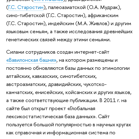
(
Г.С. Старостин
), палеоазиатской (О.А. Мудрак),
сино-тибетской (Г.С. Старостин), африканским
(Г.С. Старостин), индейским (М.А. Живлов) и другим
языковым семьям, а также исследования древнейших
генетических связей между этими семьями.
Силами сотрудников создан интернет-сайт
«Вавилонская башня»
, на котором размещены и
постоянно обновляются базы данных по этимологии
алтайских, кавказских, синотибетских,
австроазиатских, дравидийских, чукотско-
камчатских, енисейских, койсанских и других языков,
а также соответствующие публикации. В 2011 г. на
сайте был открыт проект «Глобальная
лексикостатистическая база данных». Сайт
пользуется большой популярностью в научных кругах
как справочная и информационная система по