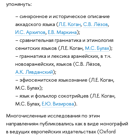
упомянуть:
– синхронное и историческое описание
аккадского языка (
Л.Е. Коган
,
С.В. Лёзов
,
И.С. Архипов
,
Е.В. Маркина
);
– сравнительная грамматика и этимология
семитских языков (Л.Е. Коган,
М.С. Булах
);
– грамматика и лексика арамейских, в т.ч.
новоарамейских, языков (С.В. Лёзов,
А.К. Лявданский
);
– эфиосемитское языкознание (Л.Е. Коган,
М.С. Булах);
– язык и фольклор сокотрийцев (Л.Е. Коган,
М.С. Булах,
Е.Ю. Визирова
).
Многочисленные исследования по этим
направлениям публиковались как в виде монографий
в ведущих европейских издательствах (Oxford