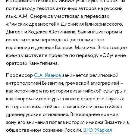
Историки-антиковеды ИКВИА участвуют в проектах
по переводу текстов античных авторов на русский
язык. А.М. Сморчков участвовал в переводах
«Римских древностей» Дионисия Галикарнасского,
Дигест и Кодекса Юстиниана, был инициатором и
исполнителем перевода «Достопамятные
изречения и деяния» Валерия Максима. В настоящее
время участвует в проекте по переводу «Обучение
оратора» Квинтилиана.
Профессор
С.А. Иванов
занимается религиозной
антропологией Византии, греческой агиографией –
как источником по истории византийской культуры и
как жанром литературы; также в сфере его научных
интересов византийско-славянские и византийско-
древнерусские отношения. В последнее время в
зону его внимания попала история имиджа Византии в
общественном сознании России.
В.Ю. Жаркая