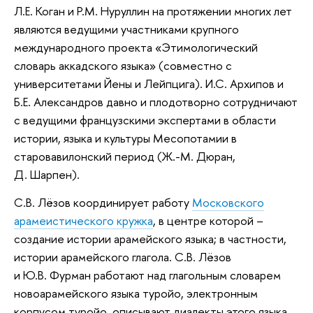
Л.Е. Коган и Р.М. Нуруллин на протяжении многих лет
являются ведущими участниками крупного
международного проекта «Этимологический
словарь аккадского языка» (совместно с
университетами Йены и Лейпцига). И.С. Архипов и
Б.Е. Александров давно и плодотворно сотрудничают
с ведущими французскими экспертами в области
истории, языка и культуры Месопотамии в
старовавилонский период (Ж.-М. Дюран,
Д. Шарпен).
С.В. Лёзов координирует работу
Московского
арамеистического кружка
, в центре которой –
создание истории арамейского языка; в частности,
истории арамейского глагола. С.В. Лёзов
и Ю.В. Фурман работают над глагольным словарем
новоарамейского языка туройо, электронным
корпусом туройо, описывают диалекты этого языка.