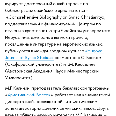
курирует долгосрочный онлайн проект по
библиографии сирийского христианства –
«Comprehensive Bibliography on Syriac Christianity»,
поддерживаемый и финансируемый Центром по
изучению христианства при Еврейском университете
Иерусалима; ежегодные выпуски проекта,
посвященные литературе на европейских языках,
публикуются в международном журнале
«Hugoye:
Journal of Syriac Studies»
совместно с С. Броком
(Оксфордский университет) и Г.М. Кесселем
(Австрийская Академия Наук и Манчестерский
Университет).
М.Г. Калинин, преподаватель бакалавской программы
«
Христианский Восток
», работает над кандидатской
диссертацией, посвященной лингвистическим
аспектам истории древних семитских языков. Другая
важная область научных интересов М.Г. Калинина, –