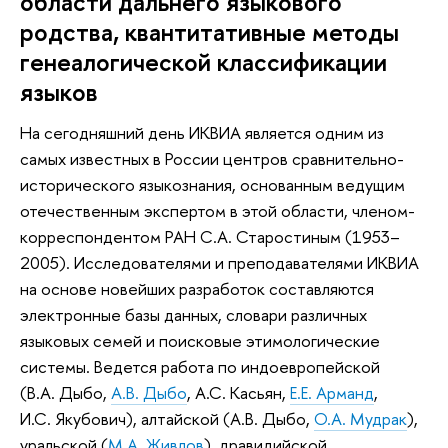
области дальнего языкового
родства, квантитативные методы
генеалогической классификации
языков
На сегодняшний день ИКВИА является одним из
самых известных в России центров сравнительно-
исторического языкознания, основанным ведущим
отечественным экспертом в этой области, членом-
корреспондентом РАН С.А. Старостиным (1953–
2005). Исследователями и преподавателями ИКВИА
на основе новейших разработок составляются
электронные базы данных, словари различных
языковых семей и поисковые этимологические
системы. Ведется работа по индоевропейской
(В.А. Дыбо,
А.В. Дыбо
, А.С. Касьян,
Е.Е. Арманд
,
И.С. Якубович), алтайской (А.В. Дыбо,
О.А. Мудрак
),
уральской (
М.А. Живлов
), дравидийской