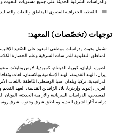
والدراسات الشرقية الحديثة على جميع مستويات البحوث وا
التّغطية الجغرافية القصوى للمناطق واللغات والتقاليد
توجهات (تخصّصات) المعهد:
تشمل بحوث ودراسات موظفي المعهد على الصّعيد الإقليم
المناطق التقليدية للدراسات الشرقية وعلم الحضارة الكلاسي
الصين، اليابان، كوريا، الفيتنام، كمبوديا، لاوس وتايلاند، منغو
إيران، الهند القديمة، الهند الإسلامية وباكستان، لغات وثقافا
الدرافيدية، تركيا وبلدان آسيا الوسطى النّاطقة باللغات اﻷتر
العربي، إثيوبيا وإريتريا، بلاد الرّافدين القديمة، العهد القدي
المسيحي، الدراسات السريانية والآرامية الحديثة، اليونان الق
دراسة آثار الشرق القديم ومناطق شرق وجنوب شرق روسيا