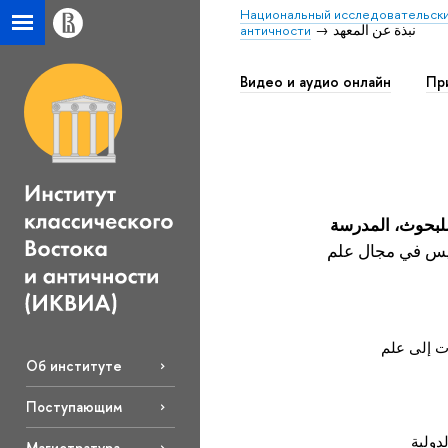
Национальный исследовательски
نبذة عن المعهد
античности
Видео и аудио онлайн
Пр
 للبحوث، المدرسة
ريس في مجال علم
 إلى علم
Об институте
Поступающим
دولية
Магистратура