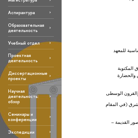
Аспирантура
Образовательная
деятельность
Учебный отдел
ساسية للمعهد
Проектная
деятельность
ق المكتوبة
Диссертационные
 والحضارة
проекты
Научная
والقرون الوسطى
деятельность:
обзор
شرق (في المقام
Семинары и
конференции
ور القديمة –
Экспедиции