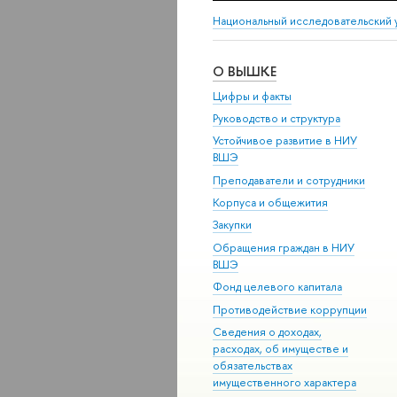
Национальный исследовательский 
О ВЫШКЕ
Цифры и факты
Руководство и структура
Устойчивое развитие в НИУ
ВШЭ
Преподаватели и сотрудники
Корпуса и общежития
Закупки
Обращения граждан в НИУ
ВШЭ
Фонд целевого капитала
Противодействие коррупции
Сведения о доходах,
расходах, об имуществе и
обязательствах
имущественного характера