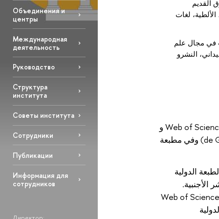
ق القديم
Объединения и
 الألطية، لغات
центры
Международная
ث في مجال علم
деятельность
داني، النشرو
Руководство
Структура
института
Советы института
يتمتع موظفو المعهد بخبرة كبيرة في مجال النشر في المجلات العلمية الدولية، المفهرسة في قواعد البيانات الببليوغرافية Web of Science و
Сотрудники
Scopus. وتنشر دراسات وبحوث موظفي المعهد في أكبر دور النشر العلمية في العالم، مثل بريل (Brill)، دي غرويتر (de Gruyter) وفي مطبعة
Публикации
ّادرة عن الطبعة الدولية
Информация для
 الأجنبية.
сотрудников
صدر وينشر المعهد السلسلة الفرعية Babel und Bibel، والتي يتم فهرستها في Web of Science
دولية
Директор: