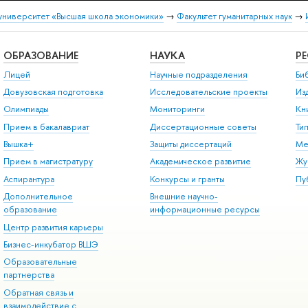
университет «Высшая школа экономики»
→
Факультет гуманитарных наук
→
ОБРАЗОВАНИЕ
НАУКА
Р
Лицей
Научные подразделения
Би
Довузовская подготовка
Исследовательские проекты
Из
Олимпиады
Мониторинги
Кн
Прием в бакалавриат
Диссертационные советы
Ти
Вышка+
Защиты диссертаций
Ме
Прием в магистратуру
Академическое развитие
Жу
Аспирантура
Конкурсы и гранты
Пу
Дополнительное
Внешние научно-
образование
информационные ресурсы
Центр развития карьеры
Бизнес-инкубатор ВШЭ
Образовательные
партнерства
Обратная связь и
взаимодействие с