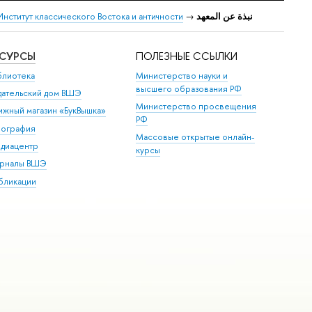
نبذة عن المعهد
→
Институт классического Востока и античности
ЕСУРСЫ
ПОЛЕЗНЫЕ ССЫЛКИ
блиотека
Министерство науки и
высшего образования РФ
дательский дом ВШЭ
Министерство просвещения
ижный магазин «БукВышка»
РФ
пография
Массовые открытые онлайн-
диацентр
курсы
рналы ВШЭ
бликации