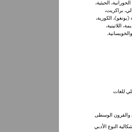
الحورانية، الحيثية،
الي، براكريت،
ة (بونغو)، الكورية،
مة، اللاتينية،
والخويسانية.
لي للغات
رن والقرون الوسطى
شكالية النوع الأدبي