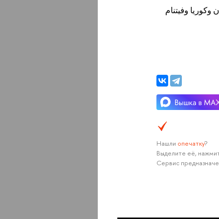
 وكوريا وفيتنام
Нашли
опечатку
?
Выделите её, нажмит
Сервис предназначе