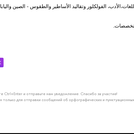
غات،الأدب، الفولكلور وتقاليد الأساطير والطقوس - الصين واليابان
لتخصصات.
е Ctrl+Enter и отправьте нам уведомление. Спасибо за участие!
н только для отправки сообщений об орфографических и пунктуационных