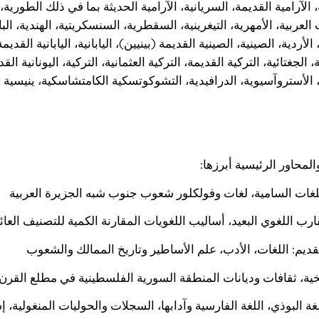
، الآرامية القديمة، السريانية، الآرامية الحديثة بما في ذلك الطورية، 
العربية، الأمهرية، التيغرينية، السقطرية، السنسكريتية، الهندية، الب
لأردية، الصينية، الصينية القديمة (بينيين)، اليابانية، اليابانية القديم
ة، الجغتائية، التركية القديمة، التركية العثمانية، التركية، اليونانية القدي
ية، الأستروآسيوية، الدرافيدية، التشوكوتسكية الكامتشاسكية، ينيسية 
محاور الرئيسية أبرزها:
للغات السامية، لغات وفولكلور شعوب جنوب شبه الجزيرة العربية
رب اللغوي البعيد، أساليب اللغويات المقارنة الكمية للتصنيف العائ
لقديم: اللغات، الأدب، علم الأساطير وتاريخ الممالك والشعوب
ريخية، ثقافات وديانات المنطقة السورية الفلسطينية في مطلع الق
للغة البوذي، اللغة الفارسية وآدابها، السجلات والحوليات المنغولية، إ