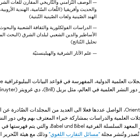
— الوصف التّزامني والتّاريخي المقارن للغات الشر
والحديث وأفريقيا (اللّغات السّامية، الهندية الأروبية،
الهند الصّينية ولغات الصّينية التّبتية)
— الدراسات الفولكلورية والثقافة الشعبية والبحو
الأساطير والدين الشعبي لبلدان الشرق (البحث المي
تحليل النّتائج)
— علم الآثار الشرقية والهيلينستيّة
ومن بين مشاريع المعهد تكملة السلسلة Orientalia et Classica، الواصل عددها فعلا الى العديد من المجلدات الص
لات العلمية والدراسات بمشاركة خبراء المعترف بهم وفي دور النشر
ي
ُصدر وتُنشر مجلة
"مسائل التقارب اللغوي"
وذلك مع هيئة التّحرير ال