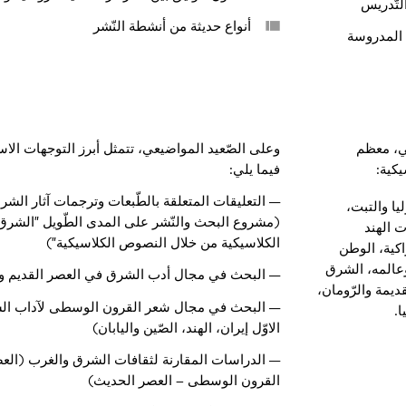
لتّدريس
أنواع حديثة من أنشطة النّشر
 المدروسة
ي، معظم
وعلى الصّعيد المواضيعي، تتمثل أبرز التوجهات الا
كية:
فيما يلي:
— التعليقات المتعلقة بالطّبعات وترجمات آثار الشر
ليا والتبت،
(مشروع البحث والنّشر على المدى الطّويل "الشرق
ت الهند
الكلاسيكية من خلال النصوص الكلاسيكية")
اكية، الوطن
م وعالمه، الشرق
— البحث في مجال أدب الشرق في العصر القديم 
ديمة والرّومان،
— البحث في مجال شعر القرون الوسطى لآداب ال
.
الاوّل إيران، الهند، الصّين واليابان)
— الدراسات المقارنة لثقافات الشرق والغرب (العص
القرون الوسطى – العصر الحديث)