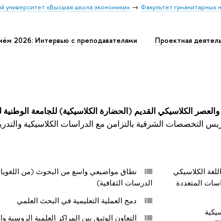
й университет «Высшая школа экономики»
Факультет гуманитарных н
иём 2026: Интервью с преподавателями
Проектная деятел
والعصر الكلاسيكي القديم (الحضارة الكلاسيكية) للجامعة الوطنية
دريس التخصصات الشرقية بالتزامن مع الدراسات الكلاسيكية والتد
لغة الكلاسيكي
نطاق مواضيعي واسع من البحوث (من اللغويات
اسات المتعددة
الدرسات الثقافية)
دمج العملية التعليمية في البحث العلمي
يكية
التعاون الوثيق بين المراكز العلمية الروسية وال