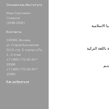
Основатель Института
Илья Сергеевич
Смирнов
(1948-2026)
 الاسلامية
Контакты
105066, Москва,
ул. Старая Басманная
اللغة التركية
21/4, стр. 3, корпус «Л»,
1 - 2 этаж.
+7 (495) 772-95-90 *
15068
ديم
+7 (495) 772-95-90 *
15069
Как добраться