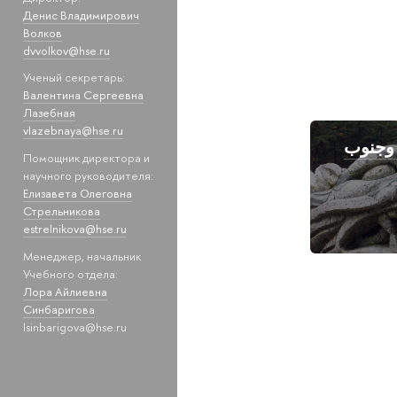
Денис Владимирович
Волков
dvvolkov@hse.ru
Ученый секретарь:
Валентина Сергеевна
Лазебная
vlazebnaya@hse.ru
وجنوب
Помощник директора и
научного руководителя:
Елизавета Олеговна
Стрельникова
estrelnikova@hse.ru
Менеджер, начальник
Учебного отдела:
Лора Айлиевна
Синбаригова
lsinbarigova@hse.ru