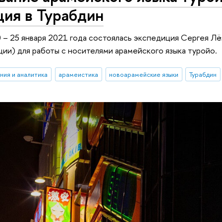
ция в Турабдин
 – 25 января 2021 года состоялась экспедиция Сергея Л
ции) для работы с носителями арамейского языка туройо.
ния и аналитика
арамеистика
новоарамейские языки
Турабдин