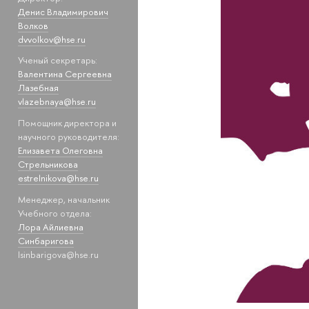
Денис Владимирович
Волков
dvvolkov@hse.ru
Ученый секретарь:
Валентина Сергеевна
Лазебная
vlazebnaya@hse.ru
Помощник директора и
научного руководителя:
Елизавета Олеговна
Стрельникова
estrelnikova@hse.ru
Менеджер, начальник
Учебного отдела:
Лора Айлиевна
Синбаригова
lsinbarigova@hse.ru