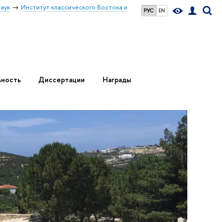
аук
Институт классического Востока и
РУС
EN
ьность
Диссертации
Награды