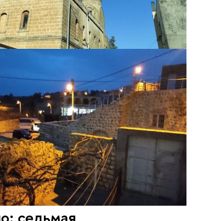
о: седьмая