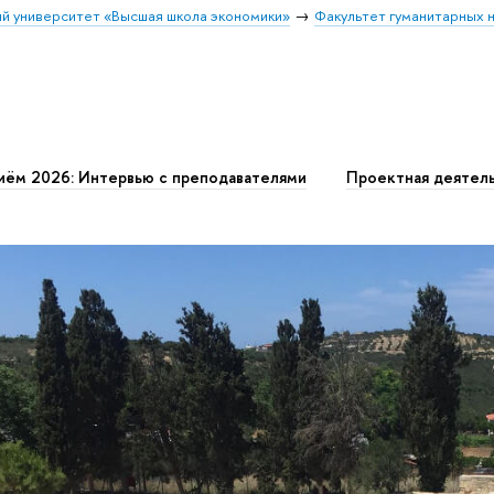
й университет «Высшая школа экономики»
Факультет гуманитарных н
иём 2026: Интервью с преподавателями
Проектная деятел