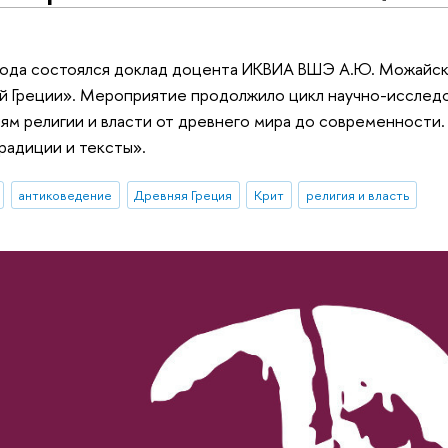
 года состоялся доклад доцента ИКВИА ВШЭ А.Ю. Можайс
й Греции». Мероприятие продолжило цикл научно-исслед
м религии и власти от древнего мира до современности.
традиции и тексты».
антиковедение
Древняя Греция
Крит
религия и власть