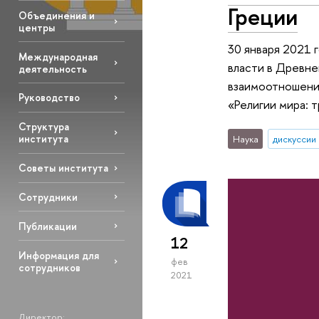
Греции
Объединения и
центры
30 января 2021
Международная
власти в Древне
деятельность
взаимоотношения
Руководство
«Религии мира: 
Структура
института
Наука
дискуссии
Советы института
Сотрудники
Публикации
12
Информация для
фев
сотрудников
2021
Директор: