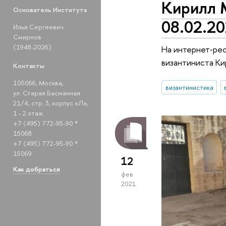
Кирилл М
Основатель Института
08.02.20
Илья Сергеевич
Смирнов
(1948-2026)
На интернет‑рес
византиниста Ки
Контакты
105066, Москва,
византинистика
ул. Старая Басманная
21/4, стр. 3, корпус «Л»,
1 - 2 этаж.
+7 (495) 772-95-90 *
15068
+7 (495) 772-95-90 *
15069
12
Как добраться
фев
2021