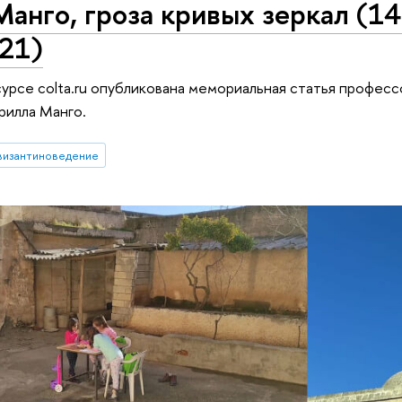
анго, гроза кривых зеркал (1
21)
урсе colta.ru опубликована мемориальная статья профес
рилла Манго.
византиноведение