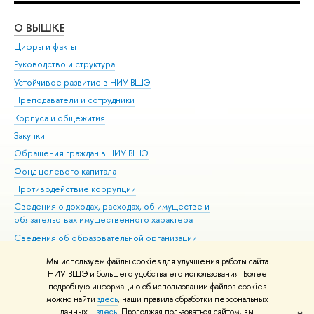
О ВЫШКЕ
ОБ
Цифры и факты
Ли
Руководство и структура
Дов
Устойчивое развитие в НИУ ВШЭ
Ол
Преподаватели и сотрудники
При
Корпуса и общежития
Вы
Закупки
При
Обращения граждан в НИУ ВШЭ
Ас
Фонд целевого капитала
До
Противодействие коррупции
Цен
Сведения о доходах, расходах, об имуществе и
Би
обязательствах имущественного характера
Об
Сведения об образовательной организации
Обр
Людям с ограниченными возможностями здоровья
Мы используем файлы cookies для улучшения работы сайта
Единая платежная страница
НИУ ВШЭ и большего удобства его использования. Более
подробную информацию об использовании файлов cookies
Работа в Вышке
можно найти
здесь
, наши правила обработки персональных
данных –
здесь
. Продолжая пользоваться сайтом, вы