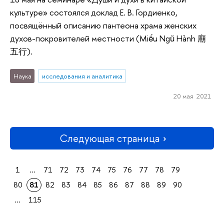
культуре» состоялся доклад Е. В. Гордиенко,
посвящённый описанию пантеона храма женских
духов-покровителей местности (Miếu Ngũ Hành 廟
五行).
Наука
исследования и аналитика
20 мая 2021
Следующая страница
1
...
71
72
73
74
75
76
77
78
79
80
81
82
83
84
85
86
87
88
89
90
...
115