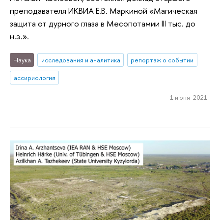
преподавателя ИКВИА Е.В. Маркиной «Магическая
защита от дурного глаза в Месопотамии III тыс. до
н.э.».
Наука
исследования и аналитика
репортаж о событии
ассириология
1 июня 2021