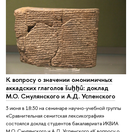
К вопросу о значении омонимичных
аккадских глаголов šuḫḫû: доклад
М.О. Смулянского и А.Д. Успенского
3 июня в 18:30 на семинаре научно-учебной группы
«Сравнительная семитская лексикография»
состоялся доклад студентов бакалавриата ИКВИА
М.О. Смулянского и А.Д. Успенского «К вопросу о