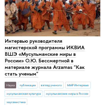
Интервью руководителя
магистерской программы ИКВИА
ВШЭ «Мусульманские миры в
России» О.Ю. Бессмертной в
материале журнала Arzamas "Как
стать ученым"
Наука
публикации
взгляд ученого
ММР Интервью
мусульманская культура
мусульманские миры в России
хаусанистика