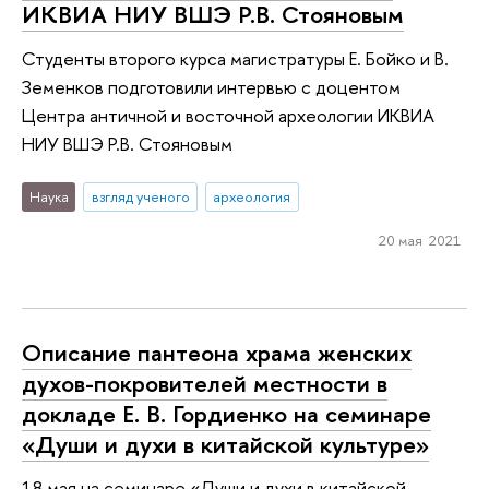
ИКВИА НИУ ВШЭ Р.В. Стояновым
Студенты второго курса магистратуры Е. Бойко и В.
Земенков подготовили интервью с доцентом
Центра античной и восточной археологии ИКВИА
НИУ ВШЭ Р.В. Стояновым
Наука
взгляд ученого
археология
20 мая 2021
Описание пантеона храма женских
духов-покровителей местности в
докладе Е. В. Гордиенко на семинаре
«Души и духи в китайской культуре»
18 мая на семинаре «Души и духи в китайской