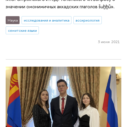
значении омонимичных аккадских глаголов šuḫḫû».
Наука
исследования и аналитика
ассириология
семитские языки
3 июня 2021