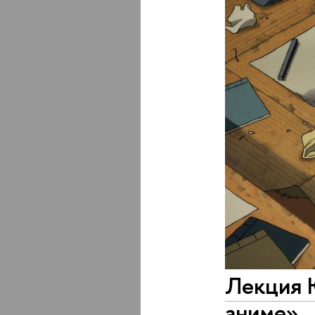
Лекция 
аниме»