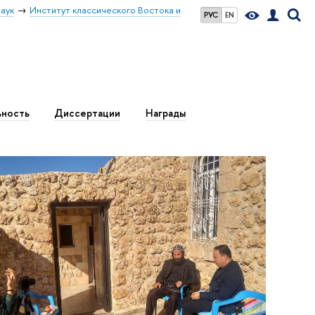
аук
Институт классического Востока и
РУС
EN
ьность
Диссертации
Награды