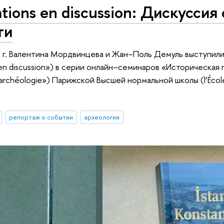
ations en discussion: Дискуссия
ти
 г. Валентина Мордвинцева и Жан–Поль Демуль выступили
s en discussion») в серии онлайн–семинаров «Историческая
oarchéologie») Парижской Высшей нормальной школы (l’École
репортаж о событии
археология