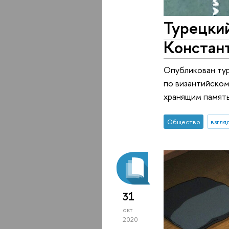
Турецкий
Констан
Опубликован ту
по византийском
хранящим память
Общество
взгля
31
окт
2020