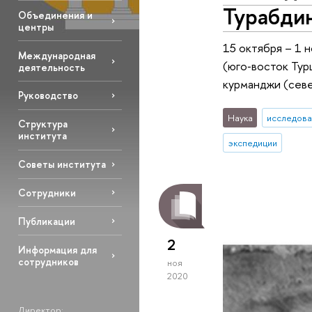
Турабди
Объединения и
центры
15 октября – 1 
Международная
(юго‑восток Тур
деятельность
курманджи (севе
Руководство
Наука
исследова
Структура
института
экспедиции
Советы института
Сотрудники
Публикации
2
Информация для
сотрудников
ноя
2020
Директор: