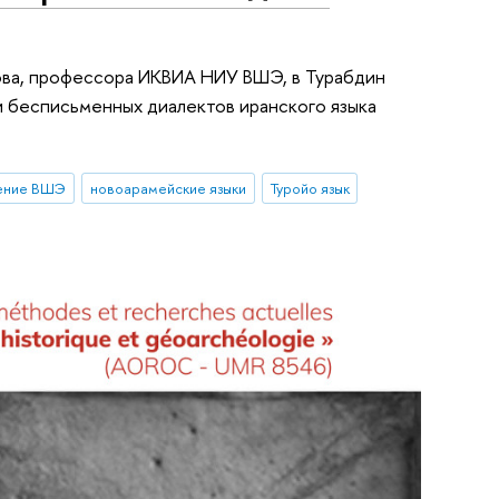
зова, профессора ИКВИА НИУ ВШЭ, в Турабдин
 и бесписьменных диалектов иранского языка
ение ВШЭ
новоарамейские языки
Туройо язык