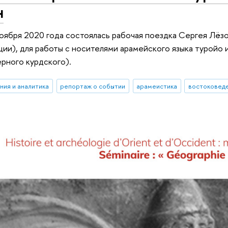
н
ноября 2020 года состоялась рабочая поездка Сергея Лё
ции), для работы с носителями арамейского языка туройо
рного курдского).
ния и аналитика
репортаж о событии
арамеистика
востоковед