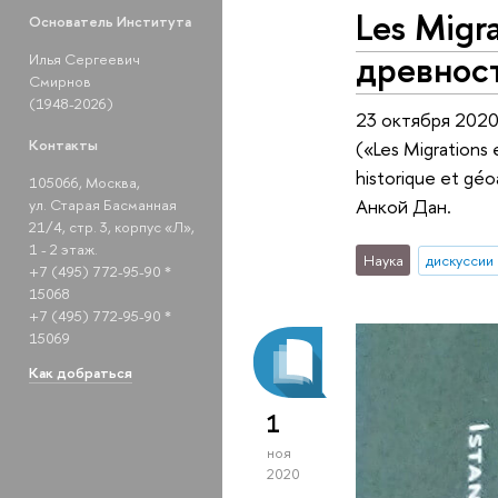
Les Migr
Основатель Института
древнос
Илья Сергеевич
Смирнов
(1948-2026)
23 октября 2020
Контакты
(«Les Migration
historique et gé
105066, Москва,
Анкой Дан.
ул. Старая Басманная
21/4, стр. 3, корпус «Л»,
1 - 2 этаж.
Наука
дискуссии
+7 (495) 772-95-90 *
15068
+7 (495) 772-95-90 *
15069
Как добраться
1
ноя
2020