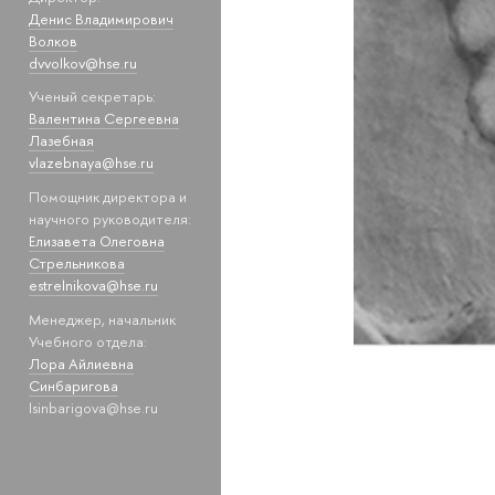
Денис Владимирович
Волков
dvvolkov@hse.ru
Ученый секретарь:
Валентина Сергеевна
Лазебная
vlazebnaya@hse.ru
Помощник директора и
научного руководителя:
Елизавета Олеговна
Стрельникова
estrelnikova@hse.ru
Менеджер, начальник
Учебного отдела:
Лора Айлиевна
Синбаригова
lsinbarigova@hse.ru