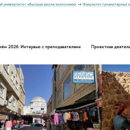
й университет «Высшая школа экономики»
Факультет гуманитарных н
иём 2026: Интервью с преподавателями
Проектная деятел