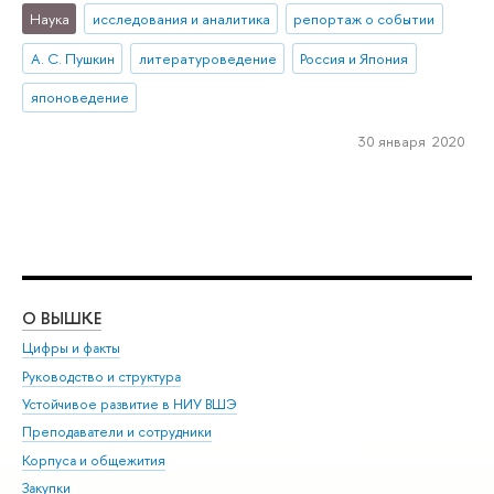
Наука
исследования и аналитика
репортаж о событии
А. С. Пушкин
литературоведение
Россия и Япония
японоведение
30 января 2020
О ВЫШКЕ
ОБ
Цифры и факты
Ли
Руководство и структура
Дов
Устойчивое развитие в НИУ ВШЭ
Ол
Преподаватели и сотрудники
При
Корпуса и общежития
Вы
Закупки
При