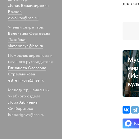
далеко
Денис Владимирович
Волков
dvvolkov@hse.ru
Ученый секретарь:
Валентина Сергеевна
Лазебная
vlazebnaya@hse.ru
Помощник директора и
Мус
научного руководителя:
мир
Елизавета Олеговна
Стрельникова
(Ис
estrelnikova@hse.ru
кул
Менеджер, начальник
Учебного отдела:
Лора Айлиевна
Синбаригова
lsinbarigova@hse.ru