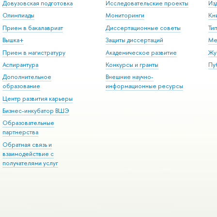
Довузовская подготовка
Исследовательские проекты
Из
Олимпиады
Мониторинги
Кн
Прием в бакалавриат
Диссертационные советы
Ти
Вышка+
Защиты диссертаций
Ме
Прием в магистратуру
Академическое развитие
Жу
Аспирантура
Конкурсы и гранты
Пу
Дополнительное
Внешние научно-
образование
информационные ресурсы
Центр развития карьеры
Бизнес-инкубатор ВШЭ
Образовательные
партнерства
Обратная связь и
взаимодействие с
получателями услуг