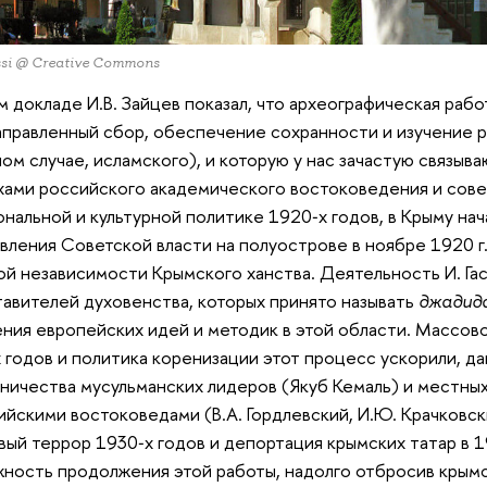
ossi @ Creative Commons
м докладе И.В. Зайцев показал, что археографическая рабо
правленный сбор, обеспечение сохранности и изучение 
ном случае, исламского), и которую у нас зачастую связы
хами российского академического востоковедения и сов
ональной и культурной политике 1920‑х годов, в Крыму нач
вления Советской власти на полуострове в ноябре 1920 г.
ой независимости Крымского ханства. Деятельность И. Гас
авителей духовенства, которых принято называть
джадид
ния европейских идей и методик в этой области. Массо
 годов и политика коренизации этот процесс ускорили, д
ничества мусульманских лидеров (Якуб Кемаль) и местных
ийскими востоковедами (В.А. Гордлевский, И.Ю. Крачковск
ый террор 1930‑х годов и депортация крымских татар в 19
ность продолжения этой работы, надолго отбросив крым