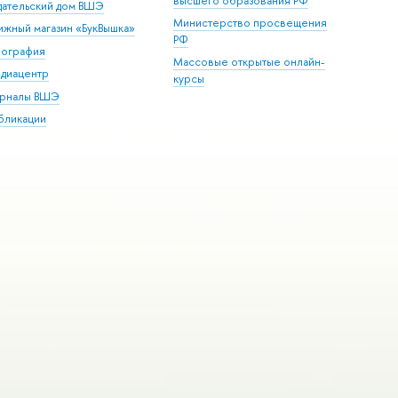
высшего образования РФ
дательский дом ВШЭ
Министерство просвещения
ижный магазин «БукВышка»
РФ
пография
Массовые открытые онлайн-
диацентр
курсы
рналы ВШЭ
бликации