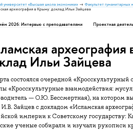
й университет «Высшая школа экономики»
Факультет гуманитарных н
ская археография в Крыму: доклад Ильи Зайцева
иём 2026: Интервью с преподавателями
Проектная деятел
ламская археография 
клад Ильи Зайцева
арта состоялся очередной «Кросскультурный
пы «Кросскультурные взаимодействия: мусул
водитель — О.Ю. Бессмертная), на котором в
И.В. Зайцев с докладом «Исламская археогра
ийской империи к Советскому государству: К
тские ученые собирали и изучали рукописи 