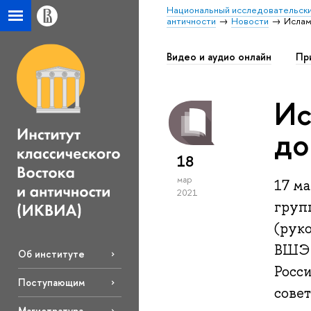
Национальный исследовательски
античности
Новости
Ислам
Видео и аудио онлайн
Пр
Ис
до
18
мар
17 м
2021
груп
(руко
ВШЭ 
Об институте
Росс
Поступающим
сове
Магистратура