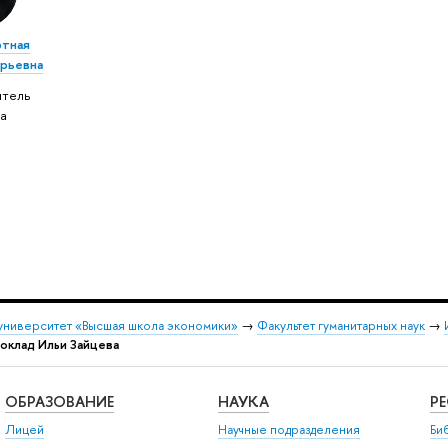
тная
рьевна
итель
а
университет «Высшая школа экономики»
→
Факультет гуманитарных наук
→
доклад Ильи Зайцева
ОБРАЗОВАНИЕ
НАУКА
Р
Лицей
Научные подразделения
Би