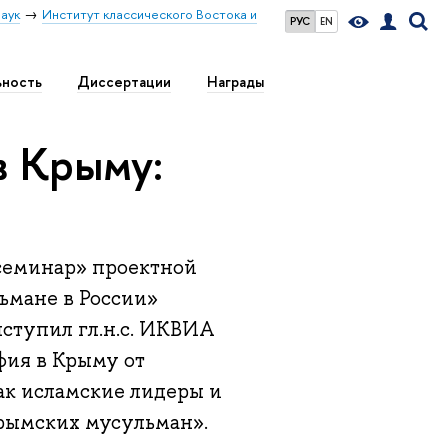
аук
Институт классического Востока и
РУС
EN
ьность
Диссертации
Награды
в Крыму:
 семинар» проектной
ьмане в России»
ыступил гл.н.с. ИКВИА
фия в Крыму от
ак исламские лидеры и
крымских мусульман».