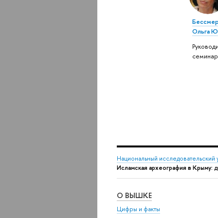
Бессмер
Ольга Ю
Руковод
семинар
Национальный исследовательский 
Исламская археография в Крыму: 
О ВЫШКЕ
Цифры и факты