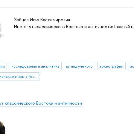
Зайцев Илья Владимирович
Институт классического Востока и античности: Главный 
сии
исследования и аналитика
взгляд ученого
археография
и
мусульманские миры в России
ут классического Востока и античности