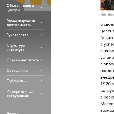
Объединения и
центры
thisisb
Международная
В свое
деятельность
целена
Руководство
(в дан
с успе
Структура
института
в наци
устано
Советы института
с эпох
предст
Сотрудники
внедре
Публикации
1920‑х
сотруд
Информация для
сотрудников
с росс
Массов
возмож
Директор: