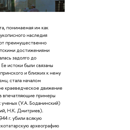
та, понимаемая им как
рукописного наследия
вают преимущественно
етскими достижениями
алась задолго до
 Ее истоки были связаны
принского и близких к нему
ами
, стала началом
вое краеведческое движение
ав впечатляющие примеры
 ученых (У.А. Боданинский)
ий, Н.К. Дмитриев).
44 г. убили всякую
скотатарскую археографию