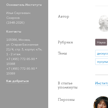
Основатель Института
Илья Сергеевич
Автор
Смирнов
(1948-2026)
Контакты
105066, Москва,
Рубрики
Наука
ул. Старая Басманная
21/4, стр. 3, корпус «Л»,
Темы
дискус
1 - 2 этаж.
+7 (495) 772-95-90 *
15068
+7 (495) 772-95-90 *
15069
Как добраться
Инстит
В статье
упомянуты
Персоны