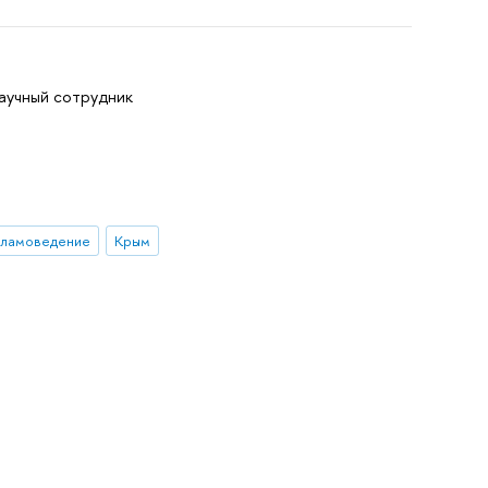
научный сотрудник
сламоведение
Крым