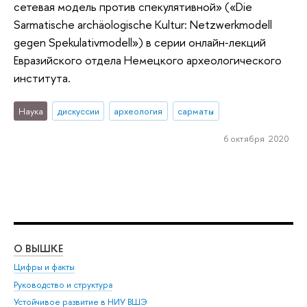
сетевая модель против спекулятивной» («Die
Sarmatische archäologische Kultur: Netzwerkmodell
gegen Spekulativmodell») в серии онлайн‑лекций
Евразийского отдела Немецкого археологического
института.
Наука
дискуссии
археология
сарматы
6 октября 2020
О ВЫШКЕ
ОБ
Цифры и факты
Ли
Руководство и структура
Дов
Устойчивое развитие в НИУ ВШЭ
Ол