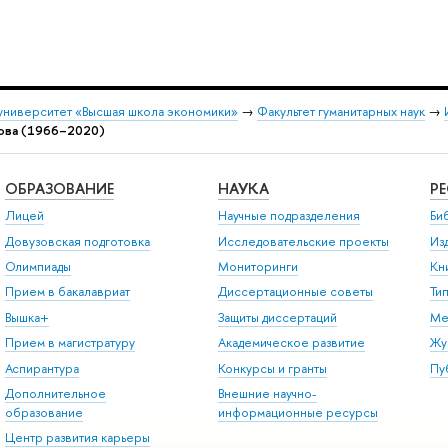
университет «Высшая школа экономики»
→
Факультет гуманитарных наук
→
нова (1966–2020)
ОБРАЗОВАНИЕ
НАУКА
Р
Лицей
Научные подразделения
Би
Довузовская подготовка
Исследовательские проекты
Из
Олимпиады
Мониторинги
Кн
Прием в бакалавриат
Диссертационные советы
Ти
Вышка+
Защиты диссертаций
Ме
Прием в магистратуру
Академическое развитие
Жу
Аспирантура
Конкурсы и гранты
Пу
Дополнительное
Внешние научно-
образование
информационные ресурсы
Центр развития карьеры