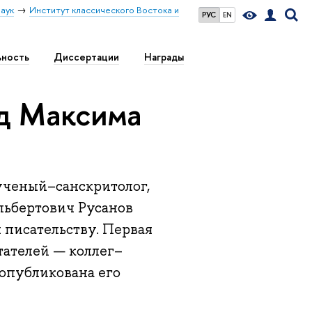
аук
Институт классического Востока и
РУС
EN
ьность
Диссертации
Награды
д Максима
ученый–санскритолог,
льбертович Русанов
 писательству. Первая
тателей — коллег–
 опубликована его