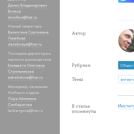
Денис Владимирович
Волков
dvvolkov@hse.ru
Ученый секретарь:
Валентина Сергеевна
Автор
Лазебная
vlazebnaya@hse.ru
Помощник директора и
научного руководителя:
Рубрики
Елизавета Олеговна
Общес
Стрельникова
estrelnikova@hse.ru
Темы
антиут
Менеджер, начальник
Учебного отдела:
Лора Айлиевна
Синбаригова
Инстит
В статье
lsinbarigova@hse.ru
упомянуты