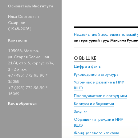
Основатель Института
Илья Сергеевич
Смирнов
(1948-2026)
Национальный исследовательский 
Контакты
литературный труд Максима Руса
105066, Москва,
ул. Старая Басманная
О ВЫШКЕ
21/4, стр. 3, корпус «Л»,
Цифры и факты
1 - 2 этаж.
Руководство и структура
+7 (495) 772-95-90 *
15068
Устойчивое развитие в НИУ
+7 (495) 772-95-90 *
ВШЭ
15069
Преподаватели и сотрудники
Как добраться
Корпуса и общежития
Закупки
Обращения граждан в НИУ
ВШЭ
Фонд целевого капитала