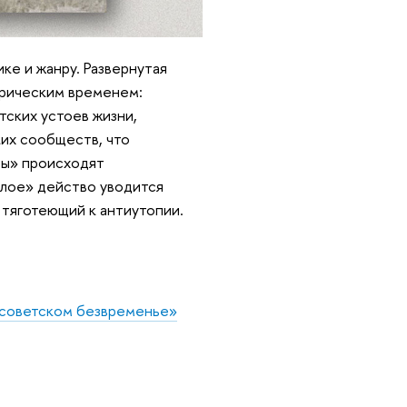
ке и жанру. Развернутая
орическим временем:
ских устоев жизни,
ких сообществ, что
мы» происходят
алое» действо уводится
 тяготеющий к антиутопии.
стсоветском безвременье»