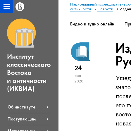
Национальный исследовательски
античности
Новости
Издан
Видео и аудио онлайн
Пр
Из
Ру
24
сен
Ушед
2020
знат
посл
его п
Об институте
восто
Поступающим
новая
Магистратура