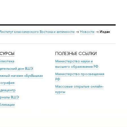
Институт классического Востока и античности
→
Новости
→
Издан
ЕСУРСЫ
ПОЛЕЗНЫЕ ССЫЛКИ
блиотека
Министерство науки и
высшего образования РФ
дательский дом ВШЭ
Министерство просвещения
ижный магазин «БукВышка»
РФ
пография
Массовые открытые онлайн-
диацентр
курсы
рналы ВШЭ
бликации