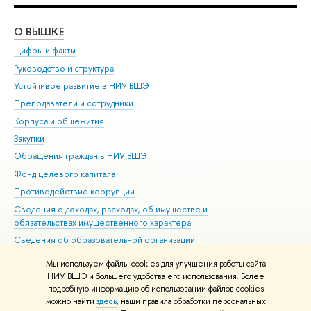
О ВЫШКЕ
ОБ
Цифры и факты
Ли
Руководство и структура
Дов
Устойчивое развитие в НИУ ВШЭ
Ол
Преподаватели и сотрудники
При
Корпуса и общежития
Вы
Закупки
При
Обращения граждан в НИУ ВШЭ
Ас
Фонд целевого капитала
До
Противодействие коррупции
Цен
Сведения о доходах, расходах, об имуществе и
Би
обязательствах имущественного характера
Об
Сведения об образовательной организации
Обр
Людям с ограниченными возможностями здоровья
Мы используем файлы cookies для улучшения работы сайта
Единая платежная страница
НИУ ВШЭ и большего удобства его использования. Более
подробную информацию об использовании файлов cookies
Работа в Вышке
можно найти
здесь
, наши правила обработки персональных