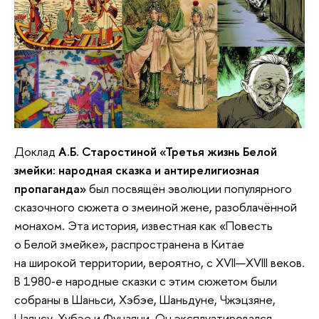
Доклад
А.Б. Старостиной «Третья жизнь Белой
змейки: народная сказка и антирелигиозная
пропаганда»
был посвящён эволюции популярного
сказочного сюжета о змеиной жене, разоблачённой
монахом. Эта история, известная как «Повесть
о Белой змейке», распространена в Китае
на широкой территории, вероятно, с XVII—XVIII веков.
В 1980‑е народные сказки с этим сюжетом были
собраны в Шаньси, Хэбэе, Шаньдуне, Чжэцзяне,
Цзянсу, Хубэе и Фуцзяни. Он эксплуатировался