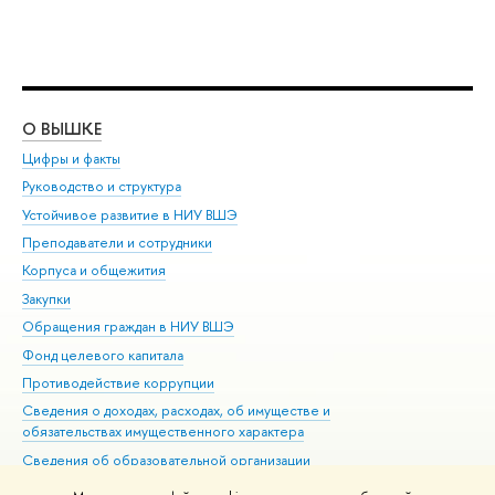
О ВЫШКЕ
ОБ
Цифры и факты
Ли
Руководство и структура
Дов
Устойчивое развитие в НИУ ВШЭ
Ол
Преподаватели и сотрудники
При
Корпуса и общежития
Вы
Закупки
При
Обращения граждан в НИУ ВШЭ
Ас
Фонд целевого капитала
До
Противодействие коррупции
Цен
Сведения о доходах, расходах, об имуществе и
Би
обязательствах имущественного характера
Об
Сведения об образовательной организации
Обр
Людям с ограниченными возможностями здоровья