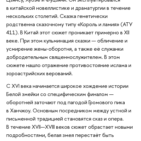
в китайской новеллистике и драматургии в течение
нескольких столетий. Сказка генетически
родственна сказочному типу «Король и ламия» (АТУ
411). В Китай этот сюжет проникает примерно в XII
веке. При этом кульминация сказки — обличение и
усмирение жены‑оборотня, а также её служанки
добродетельным священнослужителем. В этом
сюжете нашло отражение противостояние ислама и
зороастрийских верований.
С XVI века начинается широкое хождение истории
Белой змейки со специфическим финалом —
оборотней заточают под пагодой Громового пика
в Ханчжоу. Основным посредником между устной и
письменной традицией становятся сказ и опера.
В течение XVII—XVIII веков сюжет обрастает новыми
подробностями, белая змея перестаёт быть