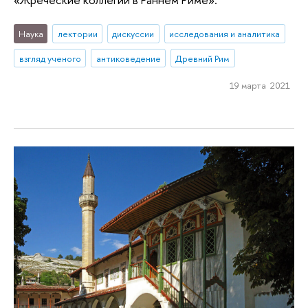
Наука
лектории
дискуссии
исследования и аналитика
взгляд ученого
антиковедение
Древний Рим
19 марта 2021