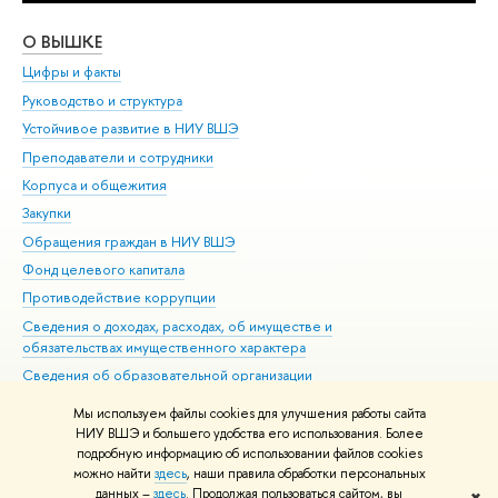
О ВЫШКЕ
ОБ
Цифры и факты
Ли
Руководство и структура
Дов
Устойчивое развитие в НИУ ВШЭ
Ол
Преподаватели и сотрудники
При
Корпуса и общежития
Вы
Закупки
При
Обращения граждан в НИУ ВШЭ
Ас
Фонд целевого капитала
До
Противодействие коррупции
Цен
Сведения о доходах, расходах, об имуществе и
Би
обязательствах имущественного характера
Об
Сведения об образовательной организации
Обр
Людям с ограниченными возможностями здоровья
Мы используем файлы cookies для улучшения работы сайта
Единая платежная страница
НИУ ВШЭ и большего удобства его использования. Более
подробную информацию об использовании файлов cookies
Работа в Вышке
можно найти
здесь
, наши правила обработки персональных
данных –
здесь
. Продолжая пользоваться сайтом, вы