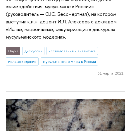
взаимодействия: мусульмане в России»
(руководитель — О.Ю. Бессмертная), на котором
выступил к.и.н. доцент И.Л. Алексеев с докладом
«Ислам, национализм, секуляризация в дискурсах
мусульманского модерна».
Наука
дискуссии
исследования и аналитика
исламоведение
мусульманские миры в России
31 марта 2021