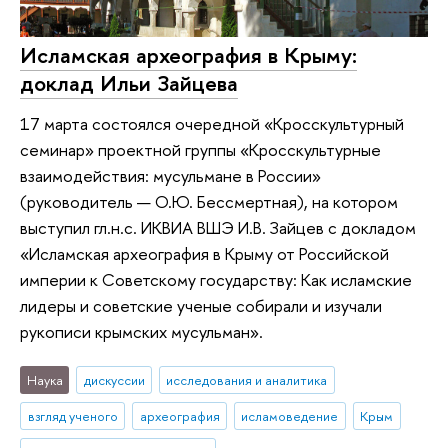
Исламская археография в Крыму:
доклад Ильи Зайцева
17 марта состоялся очередной «Кросскультурный
семинар» проектной группы «Кросскультурные
взаимодействия: мусульмане в России»
(руководитель — О.Ю. Бессмертная), на котором
выступил гл.н.с. ИКВИА ВШЭ И.В. Зайцев с докладом
«Исламская археография в Крыму от Российской
империи к Советскому государству: Как исламские
лидеры и советские ученые собирали и изучали
рукописи крымских мусульман».
Наука
дискуссии
исследования и аналитика
взгляд ученого
археография
исламоведение
Крым