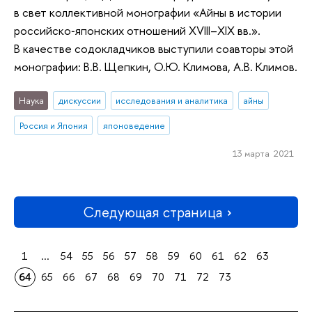
в свет коллективной монографии «Айны в истории
российско‑японских отношений XVIII–XIX вв.».
В качестве содокладчиков выступили соавторы этой
монографии: В.В. Щепкин, О.Ю. Климова, А.В. Климов.
Наука
дискуссии
исследования и аналитика
айны
Россия и Япония
японоведение
13 марта 2021
Следующая страница
1
...
54
55
56
57
58
59
60
61
62
63
64
65
66
67
68
69
70
71
72
73