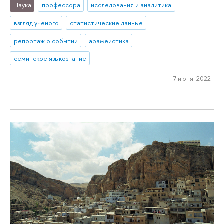
Наука
профессора
исследования и аналитика
взгляд ученого
статистические данные
репортаж о событии
арамеистика
семитское языкознание
7 июня 2022