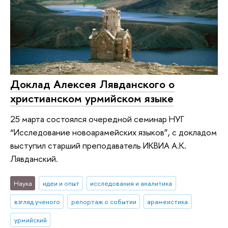
Доклад Алексея Лявданского о
христианском урмийском языке
25 марта состоялся очередной семинар НУГ
“Исследование новоарамейских языков”, с докладом
выступил старший преподаватель ИКВИА А.К.
Лявданский.
Наука
идеи и опыт
исследования и аналитика
взгляд ученого
репортаж о событии
арамеистика
урмийский