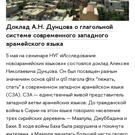
Доклад А.Н. Дунцова о глагольной
системе современного западного
арамейского языка
5 мая на семинаре НУГ «Исследование
новоарамейских языков»» состоялся доклад Алексея
Николаевича Дунцова. Он был посвящен разным
значениям основ qātil и qtīl глагола ḏmx “лежать,
спать” в современном западном арамейском языке
(СЗА). СЗА — единственный живой представитель
западной ветви арамейских языков. До гражданской
войны в Сирии на этом языке говорило население
трех сирийских деревень — Маалулы, Джуббадина и
Бахи. В ходе войны Баха была разрушена и покинута
жителями, а Маалула лишилась большей части своего