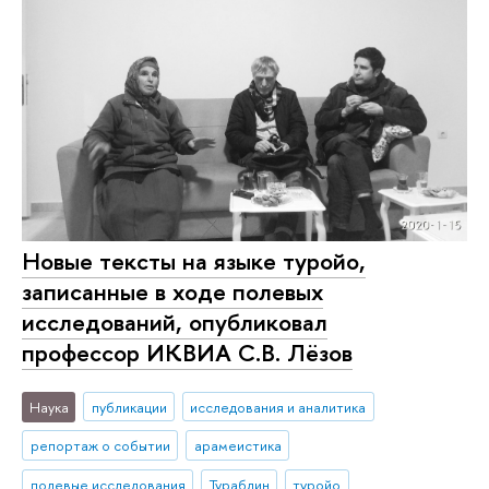
Новые тексты на языке туройо,
записанные в ходе полевых
исследований, опубликовал
профессор ИКВИА С.В. Лёзов
Наука
публикации
исследования и аналитика
репортаж о событии
арамеистика
полевые исследования
Турабдин
туройо