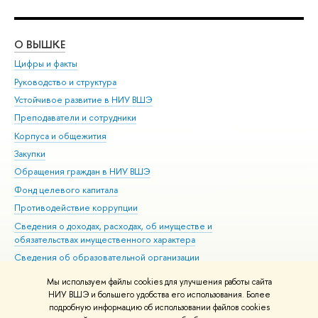
О ВЫШКЕ
ОБ
Цифры и факты
Ли
Руководство и структура
Дов
Устойчивое развитие в НИУ ВШЭ
Ол
Преподаватели и сотрудники
При
Корпуса и общежития
Вы
Закупки
При
Обращения граждан в НИУ ВШЭ
Ас
Фонд целевого капитала
До
Противодействие коррупции
Цен
Сведения о доходах, расходах, об имуществе и
Би
обязательствах имущественного характера
Об
Сведения об образовательной организации
Обр
Людям с ограниченными возможностями здоровья
Мы используем файлы cookies для улучшения работы сайта
Единая платежная страница
НИУ ВШЭ и большего удобства его использования. Более
подробную информацию об использовании файлов cookies
Работа в Вышке