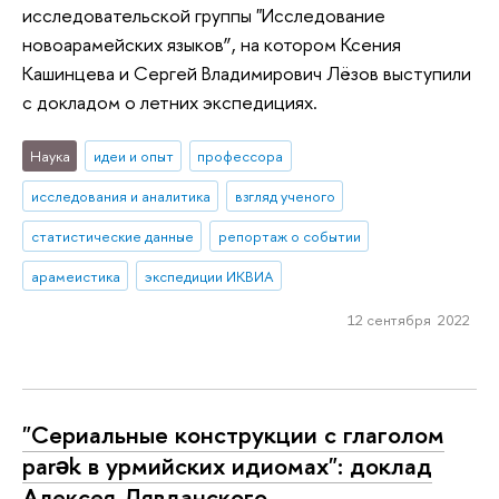
исследовательской группы "Исследование
новоарамейских языков”, на котором Ксения
Кашинцева и Сергей Владимирович Лёзов выступили
с докладом о летних экспедициях.
Наука
идеи и опыт
профессора
исследования и аналитика
взгляд ученого
статистические данные
репортаж о событии
арамеистика
экспедиции ИКВИА
12 сентября 2022
"Сериальные конструкции с глаголом
parək в урмийских идиомах": доклад
Алексея Лявданского