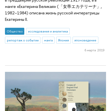
манге «Екатерина Великая» (「女帝エカテリーナ」,
1982–1984) описана жизнь русской императрицы
Екатерины II.
Общество
исследования и аналитика
репортаж о событии
манга
Япония
японоведение
6 марта 2019