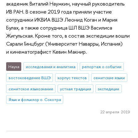
академик Виталий Наумкин, научный руководитель
ИВ РАН. В сезоне 2019 года приняли участие
сотрудники ИКВИА ВШЭ Леонид Коган и Мария
Булах, а также сотрудница ШЛ ВШЭ Василиса
Жигульская. Кроме того, в состав экспедиции вошли
Сарали Гинцбург (Университет Наварры, Испания)
и кинематографист Кевин Макнир.
Наука
исследования и аналитика
репортаж о событии
востоковедение ВШЭ
корпус текстов
семитские языки
семитское языкознание
устная традиция
экспедиции
Язык и фольклор о. Сокотра
22 апреля 2019