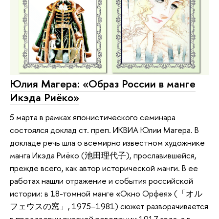
Юлия Магера: «Образ России в манге
Икэда Риёко»
5 марта в рамках японистического семинара
состоялся доклад ст. преп. ИКВИА Юлии Магера. В
докладе речь шла о всемирно известном художнике
манга Икэда Риёко (池田理代子), прославившейся,
прежде всего, как автор исторической манги. В ее
работах нашли отражение и события российской
истории: в 18-томной манге «Окно Орфея» (「オル
フェウスの窓」, 1975–1981) сюжет разворачивается
в преддверии русской революции 1917 года, а в