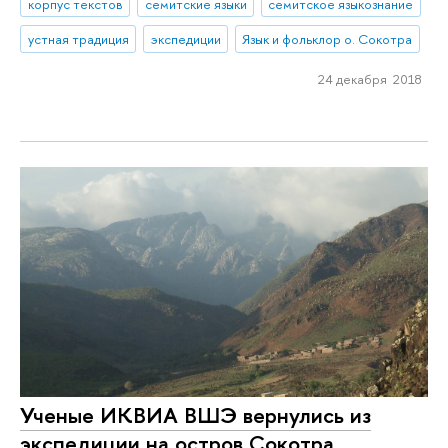
корпус текстов
семитские языки
семитское языкознание
устная традиция
экспедиции
Язык и фольклор о. Сокотра
24 декабря 2018
Ученые ИКВИА ВШЭ вернулись из
экспедиции на остров Сокотра