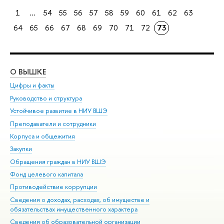
1
...
54
55
56
57
58
59
60
61
62
63
64
65
66
67
68
69
70
71
72
73
О ВЫШКЕ
ОБ
Цифры и факты
Ли
Руководство и структура
Дов
Устойчивое развитие в НИУ ВШЭ
Ол
Преподаватели и сотрудники
При
Корпуса и общежития
Вы
Закупки
При
Обращения граждан в НИУ ВШЭ
Ас
Фонд целевого капитала
До
Противодействие коррупции
Цен
Сведения о доходах, расходах, об имуществе и
Би
обязательствах имущественного характера
Об
Сведения об образовательной организации