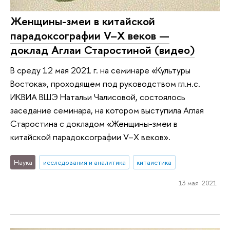
Женщины-змеи в китайской
парадоксографии V–X веков —
доклад Аглаи Старостиной (видео)
В среду 12 мая 2021 г. на семинаре «Культуры
Востока», проходящем под руководством гл.н.с.
ИКВИА ВШЭ Натальи Чалисовой, состоялось
заседание семинара, на котором выступила Аглая
Старостина с докладом «Женщины-змеи в
китайской парадоксографии V–X веков».
Наука
исследования и аналитика
китаистика
13 мая 2021