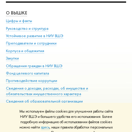
О ВЫШКЕ
ОБ
Цифры и факты
Ли
Руководство и структура
Дов
Устойчивое развитие в НИУ ВШЭ
Ол
Преподаватели и сотрудники
При
Корпуса и общежития
Вы
Закупки
При
Обращения граждан в НИУ ВШЭ
Ас
Фонд целевого капитала
До
Противодействие коррупции
Цен
Сведения о доходах, расходах, об имуществе и
Би
обязательствах имущественного характера
Об
Сведения об образовательной организации
Обр
Людям с ограниченными возможностями здоровья
Мы используем файлы cookies для улучшения работы сайта
Единая платежная страница
НИУ ВШЭ и большего удобства его использования. Более
подробную информацию об использовании файлов cookies
Работа в Вышке
можно найти
здесь
, наши правила обработки персональных