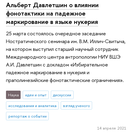
Альберт Давлетшин о влиянии
фонотактики на падежное
маркирование в языке нукерия
25 марта состоялось очередное заседание
Ностратического семинара им. В.М. Иллич‑Свитыча,
на котором выступил старший научный сотрудник
Международного центра антропологии НИУ ВШЭ
А.И. Давлетшин с докладом «Избирательное
падежное маркирование в нукерия и
праполинезийские фонотактические ограничения».
Наука
идеи и опыт
дискуссии
исследования и аналитика
взгляд ученого
репортаж о событии
14 апреля 2021