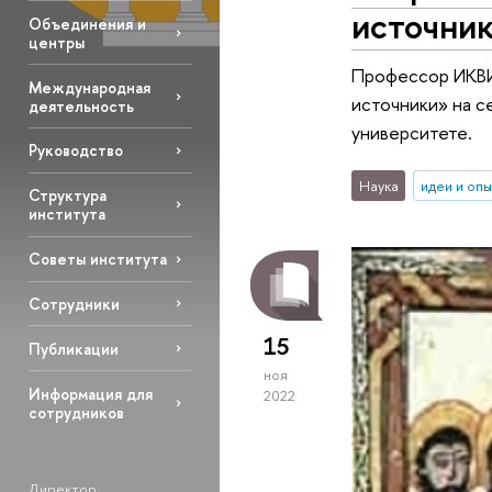
источник
Объединения и
центры
Профессор ИКВИА
Международная
источники» на 
деятельность
университете.
Руководство
Наука
идеи и оп
Структура
института
Советы института
Сотрудники
15
Публикации
ноя
Информация для
2022
сотрудников
Директор: