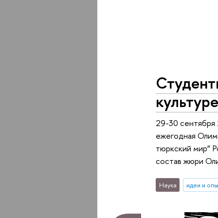
Студент
культуре
29-30 сентября
ежегодная Олимп
тюркский мир” Р
состав жюри Ол
Наука
идеи и оп