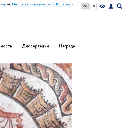
аук
Институт классического Востока и
РУС
EN
ьность
Диссертации
Награды