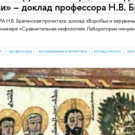
и» – доклад профессора Н.В. Б
 Н.В. Брагинская прочитала доклад «Воробьи и херувимы
семинаре «Сравнительная мифология» Лаборатории ненуж
ыт
профессора
исследования и аналитика
взгляд ученого
реп