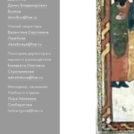
Денис Владимирович
Волков
dvvolkov@hse.ru
Ученый секретарь:
Валентина Сергеевна
Лазебная
vlazebnaya@hse.ru
Помощник директора и
научного руководителя:
Елизавета Олеговна
Стрельникова
estrelnikova@hse.ru
Менеджер, начальник
Учебного отдела:
Лора Айлиевна
Синбаригова
lsinbarigova@hse.ru