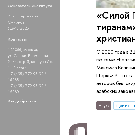
Основатель Института
«Силой 
Илья Сергеевич
Смирнов
тиранам
(1948-2026)
христиан
Контакты
105066, Москва,
С 2020 года в В
ул. Старая Басманная
по теме «Религи
21/4, стр. 3, корпус «Л»,
Максима Калинин
1 - 2 этаж.
+7 (495) 772-95-90 *
Церкви Востока от
15068
авторов был сви
+7 (495) 772-95-90 *
арабских завоев
15069
Как добраться
Наука
идеи и оп