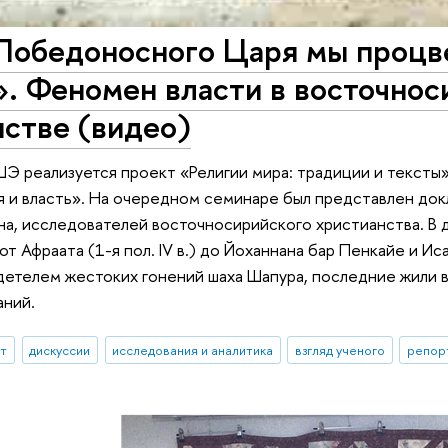
Победоносного Царя мы процве
». Феномен власти в восточно
стве (видео)
ШЭ реализуется проект «Религии мира: традиции и тексты»
я и власть». На очередном семинаре был представлен до
а, исследователей восточносирийского христианства. В 
 Афраата (1-я пол. IV в.) до Йоханнана бар Пенкайе и Исаака
детелем жестоких гонений шаха Шапура, последние жили 
аний.
ыт
дискуссии
исследования и аналитика
взгляд ученого
репор