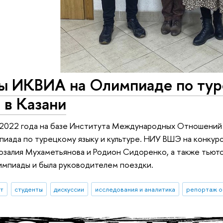
ы ИКВИА на Олимпиаде по тур
 в Казани
 2022 года на базе Института Международных Отношений
иада по турецкому языку и культуре. НИУ ВШЭ на конкурс
озалия Мухаметьянова и Родион Сидоренко, а также тьюто
импиады и была руководителем поездки.
ыт
студенты
дискуссии
исследования и аналитика
репортаж о