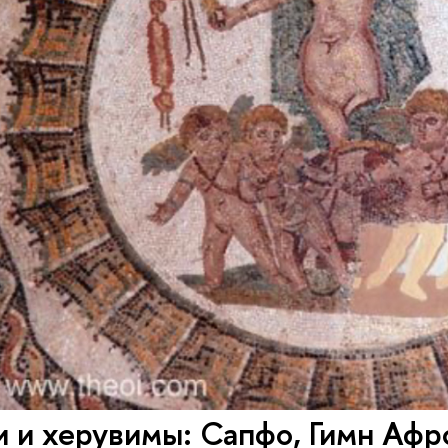
 и херувимы: Сапфо, Гимн Афр