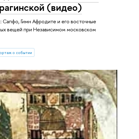
рагинской (видео)
: Сапфо, Гимн Афродите и его восточные
ных вещей при Независимом московском
ортаж о событии