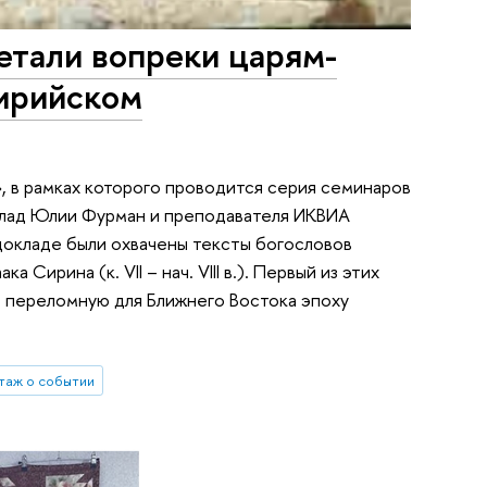
тали вопреки царям-
сирийском
, в рамках которого проводится серия семинаров
клад Юлии Фурман и преподавателя ИКВИА
докладе были охвачены тексты богословов
 Сирина (к. VII – нач. VIII в.). Первый из этих
в переломную для Ближнего Востока эпоху
таж о событии