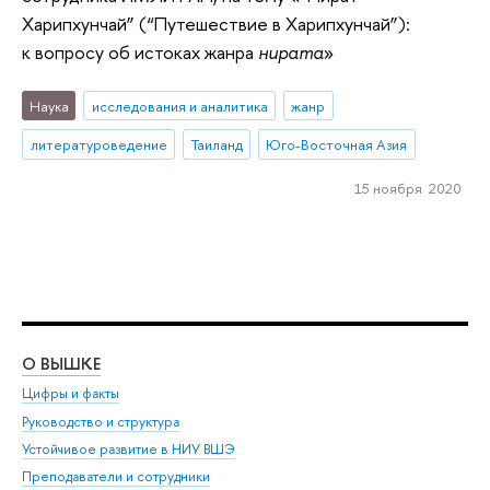
Харипхунчай” (“Путешествие в Харипхунчай”):
к вопросу об истоках жанра
нирата
»
Наука
исследования и аналитика
жанр
литературоведение
Таиланд
Юго-Восточная Азия
15 ноября 2020
О ВЫШКЕ
ОБ
Цифры и факты
Ли
Руководство и структура
Дов
Устойчивое развитие в НИУ ВШЭ
Ол
Преподаватели и сотрудники
При