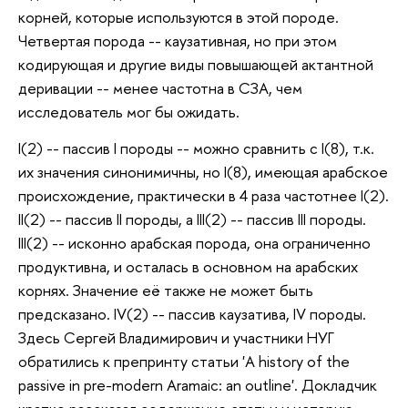
корней, которые используются в этой породе.
Четвертая порода -- каузативная, но при этом
кодирующая и другие виды повышающей актантной
деривации -- менее частотна в СЗА, чем
исследователь мог бы ожидать.
I(2) -- пассив I породы -- можно сравнить с I(8), т.к.
их значения синонимичны, но I(8), имеющая арабское
происхождение, практически в 4 раза частотнее I(2).
II(2) -- пассив II породы, а III(2) -- пассив III породы.
III(2) -- исконно арабская порода, она ограниченно
продуктивна, и осталась в основном на арабских
корнях. Значение её также не может быть
предсказано. IV(2) -- пассив каузатива, IV породы.
Здесь Сергей Владимирович и участники НУГ
обратились к препринту статьи 'A history of the
passive in pre-modern Aramaic: an outline'. Докладчик