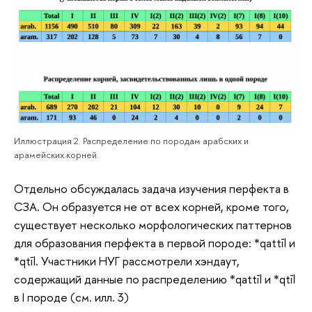
Иллюстрация 2. Распределение по породам арабских и
арамейских корней.
Отдельно обсуждалась задача изучения перфекта в
СЗА. Он образуется не от всех корней, кроме того,
существует несколько морфологических паттернов
для образования перфекта в первой породе: *qattīl и
*qtīl. Участники НУГ рассмотрели хэндаут,
содержащий данные по распределению *qattīl и *qtīl
в I породе (см. илл. 3)