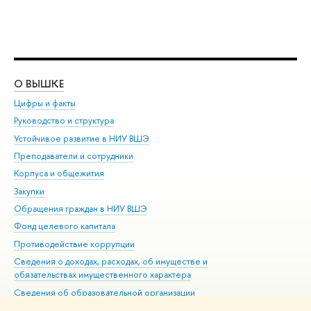
О ВЫШКЕ
ОБ
Цифры и факты
Ли
Руководство и структура
Дов
Устойчивое развитие в НИУ ВШЭ
Ол
Преподаватели и сотрудники
При
Корпуса и общежития
Вы
Закупки
При
Обращения граждан в НИУ ВШЭ
Ас
Фонд целевого капитала
До
Противодействие коррупции
Цен
Сведения о доходах, расходах, об имуществе и
Би
обязательствах имущественного характера
Об
Сведения об образовательной организации
Обр
Людям с ограниченными возможностями здоровья