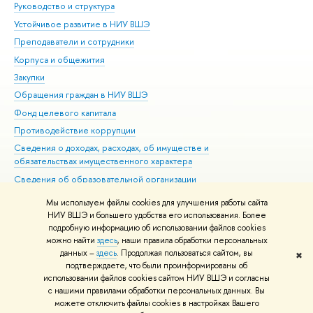
Руководство и структура
Дов
Устойчивое развитие в НИУ ВШЭ
Ол
Преподаватели и сотрудники
При
Корпуса и общежития
Вы
Закупки
При
Обращения граждан в НИУ ВШЭ
Ас
Фонд целевого капитала
До
Противодействие коррупции
Цен
Сведения о доходах, расходах, об имуществе и
Би
обязательствах имущественного характера
Об
Сведения об образовательной организации
Обр
Людям с ограниченными возможностями здоровья
Мы используем файлы cookies для улучшения работы сайта
Единая платежная страница
НИУ ВШЭ и большего удобства его использования. Более
подробную информацию об использовании файлов cookies
Работа в Вышке
можно найти
здесь
, наши правила обработки персональных
данных –
здесь
. Продолжая пользоваться сайтом, вы
✖
Редактору
подтверждаете, что были проинформированы об
© НИУ ВШЭ 1993–2026
Адреса и контакты
Условия использования
использовании файлов cookies сайтом НИУ ВШЭ и согласны
с нашими правилами обработки персональных данных. Вы
материалов
Политика конфиденциальности
Карта сайта
можете отключить файлы cookies в настройках Вашего
Шрифты HSE Sans и HSE Slab разработаны в
Школе дизайна НИУ ВШЭ