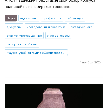
А. К. Лявданский представил свой обзор корпуса
надписей на пальмирских тессерах.
Наука
идеи и опыт
профессора
публикации
дискуссии
исследования и аналитика
взгляд ученого
статистические данные
мастер-классы
репортаж о событии
Научно-учебная группа «Семитская эпиграфика в цифровую эпоху»
4 ноября 2024