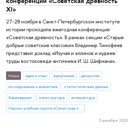
конференции «Советская древность
XI»
27-28 ноября в Санкт-Петербургском институте
истории проходила ежегодная конференция
«Советская древность». В рамках секции «Старые
добрые советские классики» Владимир Тимофеев
представил доклад «Изучая и эллинов и иудеев:
труды востоковеда-античника И. Ш. Шифмана».
Наука
идеи и опыт
выпускники
дискуссии
исследования и аналитика
статистические данные
бакалавриат
магистратура
аспирантура
Научно-учебная группа «Семитская эпиграфика в цифровую эпоху»
3 декабря 2025