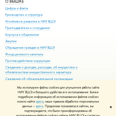
О ВЫШКЕ
ОБ
Цифры и факты
Ли
Руководство и структура
Дов
Устойчивое развитие в НИУ ВШЭ
Ол
Преподаватели и сотрудники
При
Корпуса и общежития
Вы
Закупки
При
Обращения граждан в НИУ ВШЭ
Ас
Фонд целевого капитала
До
Противодействие коррупции
Цен
Сведения о доходах, расходах, об имуществе и
Би
обязательствах имущественного характера
Об
Сведения об образовательной организации
Обр
Людям с ограниченными возможностями здоровья
Мы используем файлы cookies для улучшения работы сайта
Единая платежная страница
НИУ ВШЭ и большего удобства его использования. Более
подробную информацию об использовании файлов cookies
Работа в Вышке
можно найти
здесь
, наши правила обработки персональных
данных –
здесь
. Продолжая пользоваться сайтом, вы
✖
Редактору
подтверждаете, что были проинформированы об
© НИУ ВШЭ 1993–2026
Адреса и контакты
Условия использования
использовании файлов cookies сайтом НИУ ВШЭ и согласны