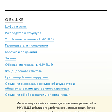
О ВЫШКЕ
ОБ
Цифры и факты
Ли
Руководство и структура
Дов
Устойчивое развитие в НИУ ВШЭ
Ол
Преподаватели и сотрудники
При
Корпуса и общежития
Вы
Закупки
При
Обращения граждан в НИУ ВШЭ
Ас
Фонд целевого капитала
До
Противодействие коррупции
Цен
Сведения о доходах, расходах, об имуществе и
Би
обязательствах имущественного характера
Об
Сведения об образовательной организации
Обр
Людям с ограниченными возможностями здоровья
Мы используем файлы cookies для улучшения работы сайта
Единая платежная страница
НИУ ВШЭ и большего удобства его использования. Более