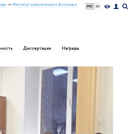
аук
Институт классического Востока и
РУС
EN
ьность
Диссертации
Награды