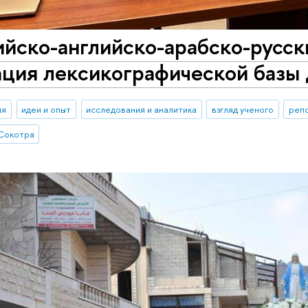
йско-английско-арабско-русск
ация лексикографической базы
ия
идеи и опыт
исследования и аналитика
взгляд ученого
реп
 Сокотра