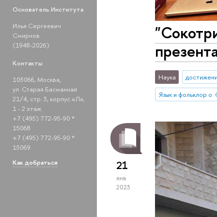
Основатель Института
Илья Сергеевич
"Сокотри
Смирнов
презент
(1948-2026)
Контакты
Наука
достижен
105066, Москва,
ул. Старая Басманная
Язык и фольклор о.
21/4, стр. 3, корпус «Л»,
1 - 2 этаж.
+7 (495) 772-95-90 *
15068
+7 (495) 772-95-90 *
15069
Как добраться
21
янв
2023