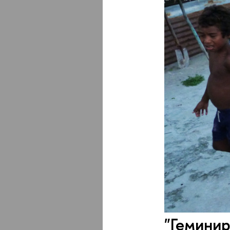
"Геминир