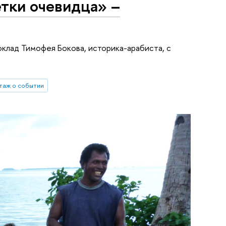
тки очевидца» –
оклад Тимофея Бокова, историка-арабиста, с
таж о событии