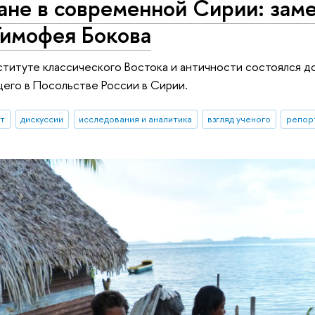
не в современной Сирии: заме
Тимофея Бокова
ституте классического Востока и античности состоялся д
щего в Посольстве России в Сирии.
ыт
дискуссии
исследования и аналитика
взгляд ученого
репор