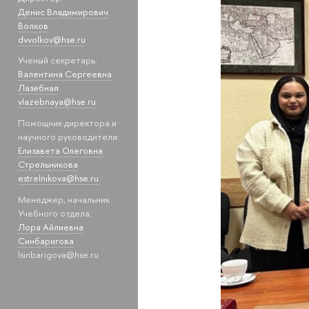
Денис Владимирович
Волков
dvvolkov@hse.ru
Ученый секретарь:
Валентина Сергеевна
Лазебная
vlazebnaya@hse.ru
Помощник директора и
научного руководителя:
Елизавета Олеговна
Стрельникова
estrelnikova@hse.ru
Менеджер, начальник
Учебного отдела:
Лора Айлиевна
Синбаригова
lsinbarigova@hse.ru