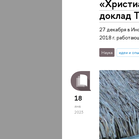
«Христиа
доклад 
27 декабря в Ин
2018 г. работаю
Наука
идеи и оп
18
янв
2023