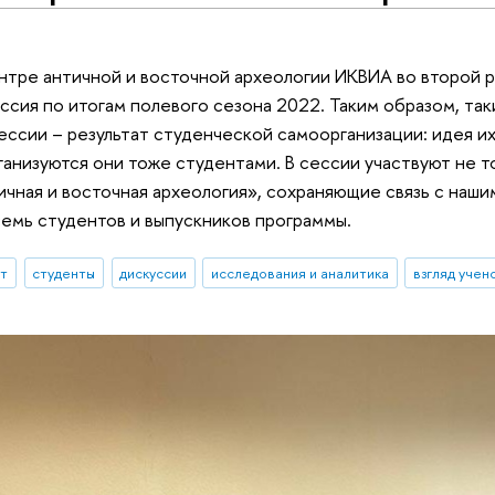
нтре античной и восточной археологии ИКВИА во второй р
ссия по итогам полевого сезона 2022. Таким образом, т
сессии – результат студенческой самоорганизации: идея 
ганизуются они тоже студентами. В сессии участвуют не т
чная и восточная археология», сохраняющие связь с наши
емь студентов и выпускников программы.
ыт
студенты
дискуссии
исследования и аналитика
взгляд учен