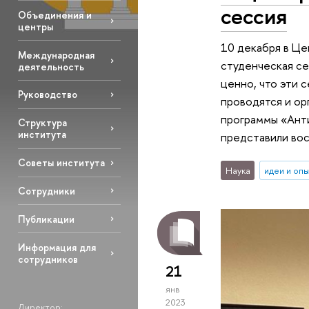
сессия
Объединения и
центры
10 декабря в Це
Международная
студенческая се
деятельность
ценно, что эти 
Руководство
проводятся и ор
программы «Анти
Структура
института
представили вос
Советы института
Наука
идеи и оп
Сотрудники
Публикации
Информация для
сотрудников
21
янв
2023
Директор: