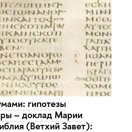
мами: гипотезы
еры – доклад Марии
блия (Ветхий Завет):