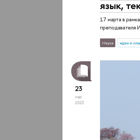
язык, те
17 марта в рамк
преподавателя 
Наука
идеи и оп
23
мар
2023