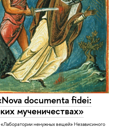
ova documenta fidei:
ских мученичествах»
и «Лаборатории ненужных вещей» Независимого