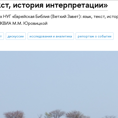
кст, история интерпретации»
ах НУГ «Еврейская Библия (Ветхий Завет): язык, текст, ис
ИКВИА М.М. Юровицкой
ыт
дискуссии
исследования и аналитика
репортаж о событии