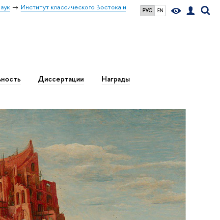
аук
Институт классического Востока и
РУС
EN
ьность
Диссертации
Награды