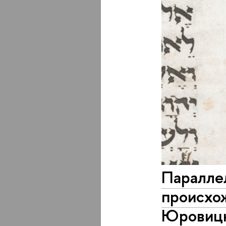
Параллел
происхо
Юровицко