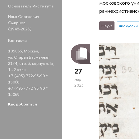
московского уни
Основатель Института
раннехристианск
Илья Сергеевич
Смирнов
Наука
дискуссии
(1948-2026)
Контакты
105066, Москва,
ул. Старая Басманная
21/4, стр. 3, корпус «Л»,
1 - 2 этаж.
27
+7 (495) 772-95-90 *
мар
15068
2023
+7 (495) 772-95-90 *
15069
Как добраться