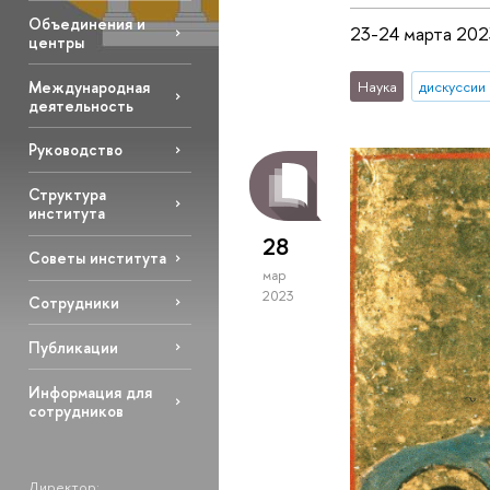
Объединения и
23-24 марта 2023
центры
Международная
Наука
дискуссии
деятельность
Руководство
Структура
института
28
Советы института
мар
2023
Сотрудники
Публикации
Информация для
сотрудников
Директор: