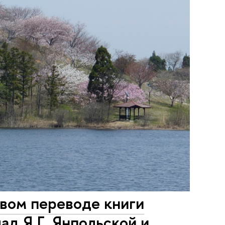
овом переводе книги
ад Я.Г. Янпольской и