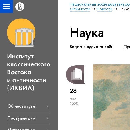
Национальный исследовательски
античности
Новости
Наука
Наука
Видео и аудио онлайн
Пр
28
мар
2023
Об институте
Поступающим
Магистратура