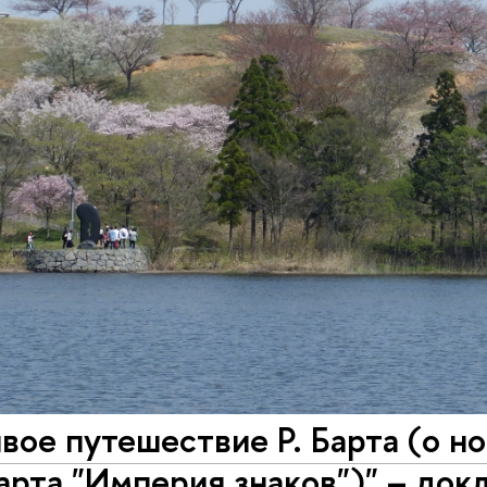
вое путешествие Р. Барта (о н
арта "Империя знаков")" – докл