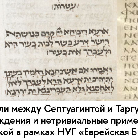
и между Септуагинтой и Таргу
ждения и нетривиальные прим
й в рамках НУГ «Еврейская Би