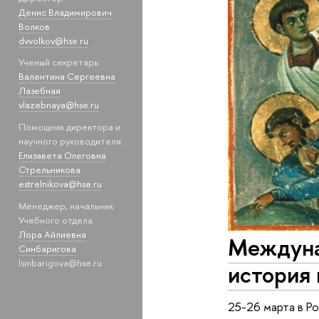
Денис Владимирович
Волков
dvvolkov@hse.ru
Ученый секретарь:
Валентина Сергеевна
Лазебная
vlazebnaya@hse.ru
Помощник директора и
научного руководителя:
Елизавета Олеговна
Стрельникова
estrelnikova@hse.ru
Менеджер, начальник
Учебного отдела:
Лора Айлиевна
Междунар
Синбаригова
lsinbarigova@hse.ru
история 
25-26 марта в 