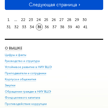
Следующая страница
1
...
22
23
24
25
26
27
28
29
30
31
32
33
34
35
36
37
38
39
40
41
О ВЫШКЕ
ОБ
Цифры и факты
Ли
Руководство и структура
Дов
Устойчивое развитие в НИУ ВШЭ
Ол
Преподаватели и сотрудники
При
Корпуса и общежития
Вы
Закупки
При
Обращения граждан в НИУ ВШЭ
Ас
Фонд целевого капитала
До
Противодействие коррупции
Цен