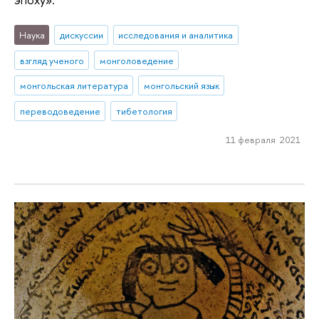
Наука
дискуссии
исследования и аналитика
взгляд ученого
монголоведение
монгольская литература
монгольский язык
переводоведение
тибетология
11 февраля 2021