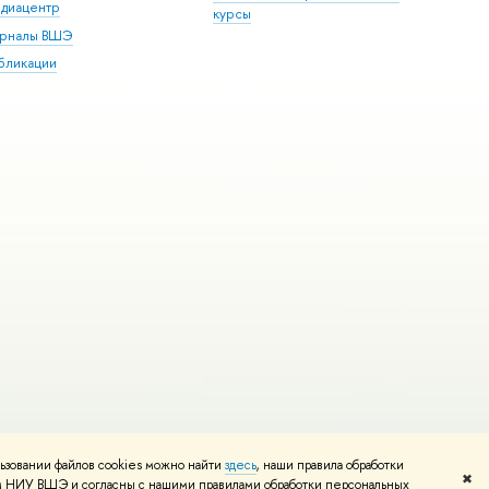
диацентр
курсы
рналы ВШЭ
бликации
ьзовании файлов cookies можно найти
здесь
, наши правила обработки
и
Карта сайта
Редактору
✖
том НИУ ВШЭ и согласны с нашими правилами обработки персональных