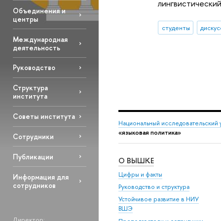
лингвистически
Объединения и
центры
студенты
дискус
Международная
деятельность
Руководство
Структура
института
Советы института
Национальный исследовательский 
«языковая политика»
Сотрудники
Публикации
О ВЫШКЕ
Цифры и факты
Информация для
сотрудников
Руководство и структура
Устойчивое развитие в НИУ
ВШЭ
Директор: