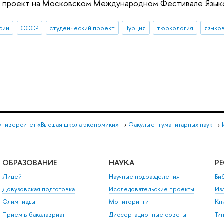
й проект на Московском Международном Фестивале Языко
сии
СССР
студенческий проект
Турция
тюркология
языко
университет «Высшая школа экономики»
→
Факультет гуманитарных наук
→
ОБРАЗОВАНИЕ
НАУКА
Р
Лицей
Научные подразделения
Би
Довузовская подготовка
Исследовательские проекты
Из
Олимпиады
Мониторинги
Кн
Прием в бакалавриат
Диссертационные советы
Ти