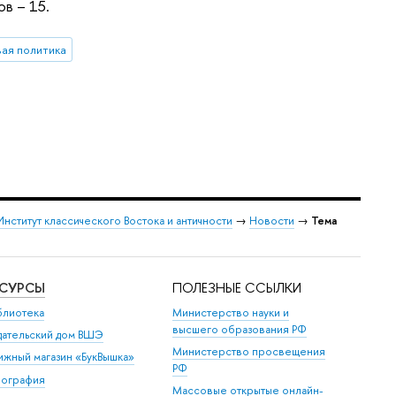
в – 15.
вая политика
Институт классического Востока и античности
→
Новости
→
Тема
ЕСУРСЫ
ПОЛЕЗНЫЕ ССЫЛКИ
блиотека
Министерство науки и
высшего образования РФ
дательский дом ВШЭ
Министерство просвещения
ижный магазин «БукВышка»
РФ
пография
Массовые открытые онлайн-