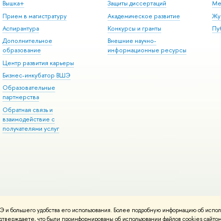
Вышка+
Защиты диссертаций
Ме
Прием в магистратуру
Академическое развитие
Жу
Аспирантура
Конкурсы и гранты
Пу
Дополнительное
Внешние научно-
образование
информационные ресурсы
Центр развития карьеры
Бизнес-инкубатор ВШЭ
Образовательные
партнерства
Обратная связь и
взаимодействие с
получателями услуг
 и большего удобства его использования. Более подробную информацию об испол
онтакты
Условия использования материалов
Политика конфиденциальност
подтверждаете, что были проинформированы об использовании файлов cookies сай
ботаны в
Школе дизайна НИУ ВШЭ