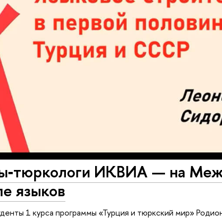
ы‑тюркологи ИКВИА — на Ме
ле языков
уденты 1 курса программы «Турция и тюркский мир» Роди