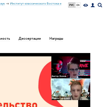
аук
Институт классического Востока и
РУС
EN
ьность
Диссертации
Награды