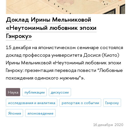
Доклад Ирины Мельниковой
«Неутомимый любовник эпохи
Гэнроку»
15 декабря на японистическом семинаре состоялся
доклад профессора университета Досися (Киото)
Ирины Мельниковой «Неутомимый любовник эпохи
Гэнроку: презентация перевода повести “Любовные
похождения одинокого мужчины”».
Наука
публикации
дискуссии
исследования и аналитика
репортаж о событии
Гэнроку
Япония
японоведение
16 декабря 2020