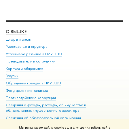
О ВЫШКЕ
ОБ
Цифры и факты
Ли
Руководство и структура
Дов
Устойчивое развитие в НИУ ВШЭ
Ол
Преподаватели и сотрудники
При
Корпуса и общежития
Вы
Закупки
При
Обращения граждан в НИУ ВШЭ
Ас
Фонд целевого капитала
До
Противодействие коррупции
Цен
Сведения о доходах, расходах, об имуществе и
Би
обязательствах имущественного характера
Об
Сведения об образовательной организации
Обр
Людям с ограниченными возможностями здоровья
Мы используем файлы cookies для улучшения работы сайта