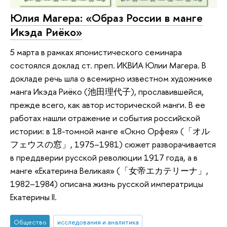
Юлия Магера: «Образ России в манге
Икэда Риёко»
5 марта в рамках японистического семинара
состоялся доклад ст. преп. ИКВИА Юлии Магера. В
докладе речь шла о всемирно известном художнике
манга Икэда Риёко (池田理代子), прославившейся,
прежде всего, как автор исторической манги. В ее
работах нашли отражение и события российской
истории: в 18-томной манге «Окно Орфея» (「オル
フェウスの窓」, 1975–1981) сюжет разворачивается
в преддверии русской революции 1917 года, а в
манге «Екатерина Великая» (「女帝エカテリーナ」,
1982–1984) описана жизнь русской императрицы
Екатерины II.
Общество
исследования и аналитика