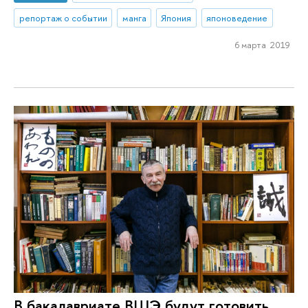
репортаж о событии
манга
Япония
японоведение
6 марта 2019
В бакалавриате ВШЭ будут готовить