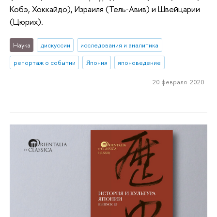
Кобэ, Хоккайдо), Израиля (Тель‑Авив) и Швейцарии
(Цюрих).
Наука
дискуссии
исследования и аналитика
репортаж о событии
Япония
японоведение
20 февраля 2020