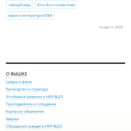
тайский язык
Юго-Восточная Азия
языки и литература ЮВА
6 марта 2022
О ВЫШКЕ
ОБ
Цифры и факты
Ли
Руководство и структура
Дов
Устойчивое развитие в НИУ ВШЭ
Ол
Преподаватели и сотрудники
При
Корпуса и общежития
Вы
Закупки
При
Обращения граждан в НИУ ВШЭ
Ас