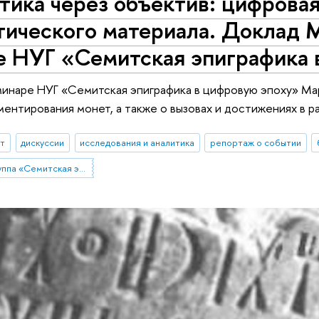
тика через объектив: цифрова
тического материала. Доклад 
е НУГ «Семитская эпиграфика 
минаре НУГ «Семитская эпиграфика в цифровую эпоху» Ма
ентирования монет, а также о вызовах и достижениях в р
ыт
дискуссии
исследования и аналитика
репортаж о событии
Научно-учебная группа «Семитская эпиграфика в цифровую эпоху»