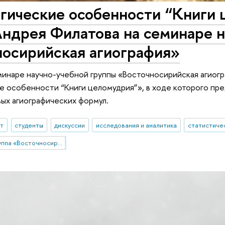
гические особенности “Книги 
ндрея Филатова на семинаре н
носирийская агиография»
минаре научно-учебной группы «Восточносирийская агиог
 особенности “Книги целомудрия”», в ходе которого пр
вых агиографических формул.
ыт
студенты
дискуссии
исследования и аналитика
статистиче
Научно-учебная группа «Восточносирийская агиография»