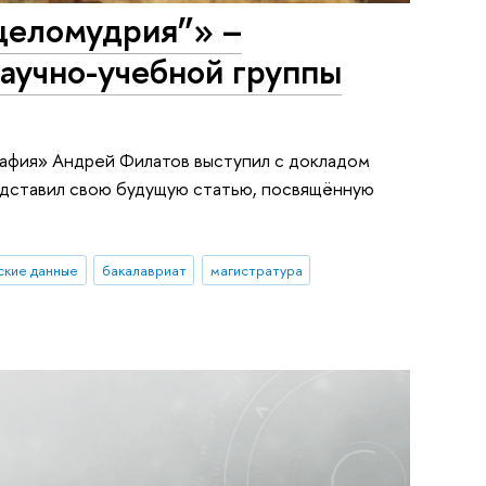
целомудрия”» –
аучно-учебной группы
рафия» Андрей Филатов выступил с докладом
едставил свою будущую статью, посвящённую
ские данные
бакалавриат
магистратура