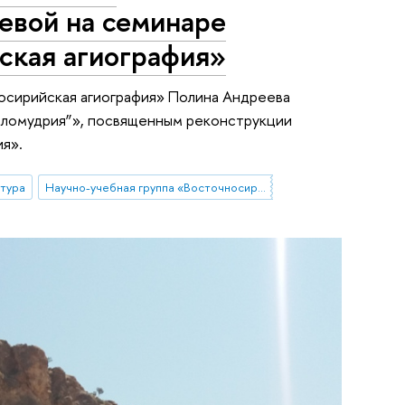
евой на семинаре
ская агиография»
осирийская агиография» Полина Андреева
еломудрия”», посвященным реконструкции
я».
тура
Научно-учебная группа «Восточносирийская агиография»