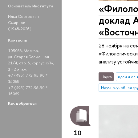
«Филоло
Основатель Института
доклад А
Илья Сергеевич
Смирнов
«Восточ
(1948-2026)
Контакты
28 ноября на се
105066, Москва,
«Филологические
ул. Старая Басманная
анализу устойчи
21/4, стр. 3, корпус «Л»,
1 - 2 этаж.
+7 (495) 772-95-90 *
Наука
идеи и оп
15068
+7 (495) 772-95-90 *
15069
Как добраться
10