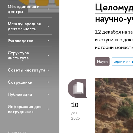
Целомуд
Объединения и
центры
научно-у
Международная
деятельность
12 декабря на з
выступила с до
Руководство
истории монаст
Структура
института
Наука
идеи и оп
Советы института
Сотрудники
Публикации
10
Информация для
сотрудников
дек
2025
Директор: