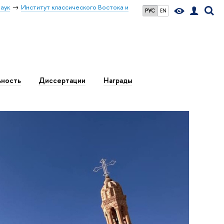
аук
Институт классического Востока и
РУС
EN
ьность
Диссертации
Награды