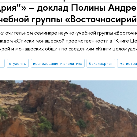
рия”» – доклад Полины Андре
чебной группы «Восточносирий
аключительном семинаре научно-учебной группы «Восточн
кладом «Списки монашеской преемственности в “Книге Ц
ырей и монашеских общин по сведениям «Книги целомудри
ыт
студенты
исследования и аналитика
бакалавриат
магистра