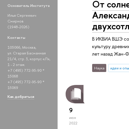
От солне
Основатель Института
Александ
Илья Сергеевич
Смирнов
двухсот
(1948-2026)
Контакты
В ИКВИА ВШЭ сос
культуру древни
105066, Москва,
ул. Старая Басманная
лет назад Жан-Ф
21/4, стр. 3, корпус «Л»,
1 - 2 этаж.
Наука
идеи и оп
+7 (495) 772-95-90 *
15068
+7 (495) 772-95-90 *
15069
Как добраться
9
июн
2022