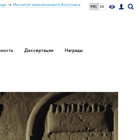
аук
Институт классического Востока и
РУС
EN
ьность
Диссертации
Награды