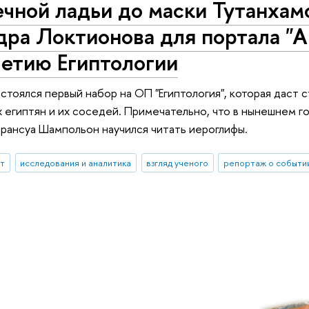
чной ладьи до маски Тутанхам
ра Локтионова для портала "А
летию Египтологии
тоялся первый набор на ОП "Египтология", которая даст с
х египтян и их соседей. Примечательно, что в нынешнем г
рансуа Шампольон научился читать иероглифы.
ыт
исследования и аналитика
взгляд ученого
репортаж о событи