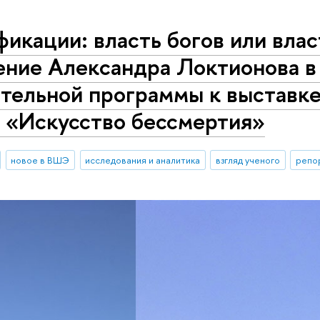
икации: власть богов или влас
ение Александра Локтионова в
ательной программы к выставк
 «Искусство бессмертия»
новое в ВШЭ
исследования и аналитика
взгляд ученого
репо