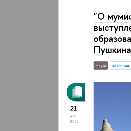
"О мумиф
выступл
образов
Пушкина
Наука
лектории
21
мар
2022