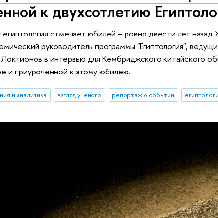
нной к двухсотлетию Египтоло
 египтология отмечает юбилей – ровно двести лет назад
емический руководитель программы "Египтология", ведущ
Локтионов в интервью для Кембриджского китайского общ
е и приуроченной к этому юбилею.
ния и аналитика
взгляд ученого
репортаж о событии
египтолог