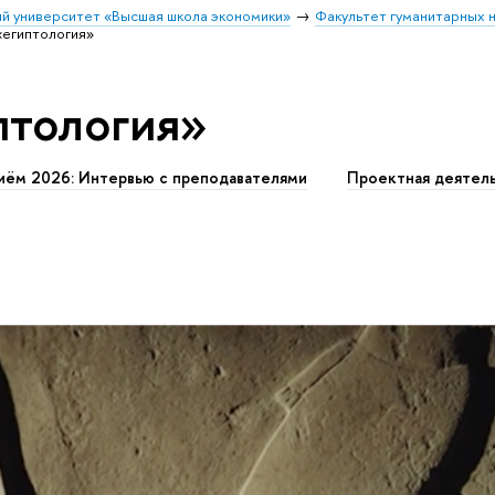
й университет «Высшая школа экономики»
Факультет гуманитарных н
«египтология»
птология»
иём 2026: Интервью с преподавателями
Проектная деятел