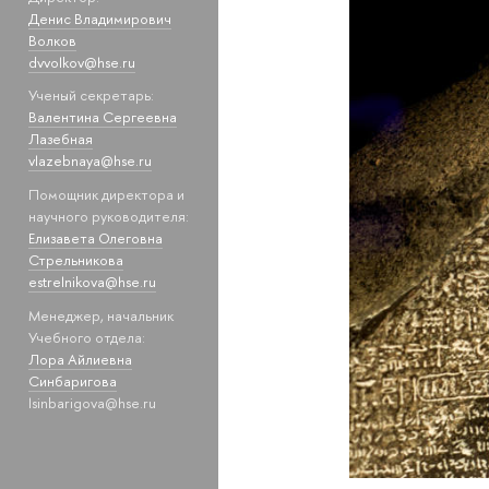
Денис Владимирович
Волков
dvvolkov@hse.ru
Ученый секретарь:
Валентина Сергеевна
Лазебная
vlazebnaya@hse.ru
Помощник директора и
научного руководителя:
Елизавета Олеговна
Стрельникова
estrelnikova@hse.ru
Менеджер, начальник
Учебного отдела:
Лора Айлиевна
Синбаригова
lsinbarigova@hse.ru