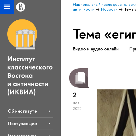
Национальный исследовательски
античности
Новости
Тема 
Тема «еги
Видео и аудио онлайн
Пр
2
ноя
2022
Об институте
Поступающим
Магистратура