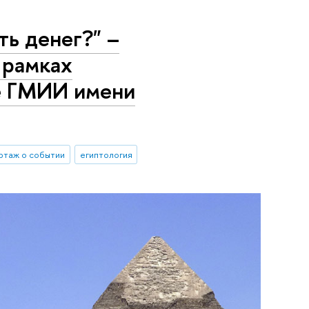
ть денег?" –
 рамках
е ГМИИ имени
ртаж о событии
египтология