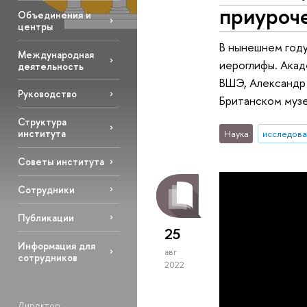
приуроче
Объединения и
центры
В нынешнем году
Международная
иероглифы. Акад
деятельность
ВШЭ, Александр 
Руководство
Британском музе
Структура
института
Наука
исследова
Советы института
Сотрудники
Публикации
25
Информация для
авг
сотрудников
2022
Директор: