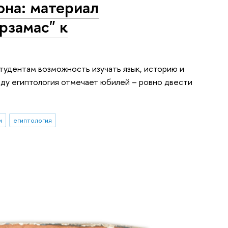
она: материал
рзамас" к
тудентам возможность изучать язык, историю и
оду египтология отмечает юбилей – ровно двести
и
египтология