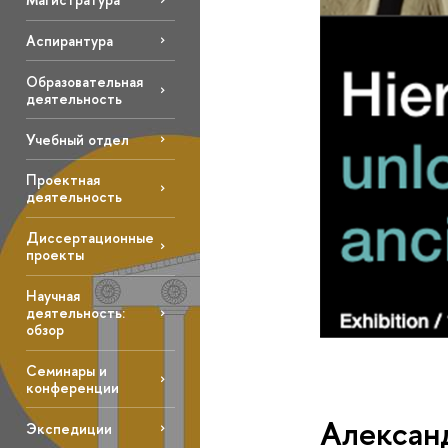
Аспирантура
Образовательная
деятельность
Учебный отдел
Проектная
деятельность
Диссертационные
проекты
Научная
деятельность:
обзор
Семинары и
конференции
Александ
Экспедиции