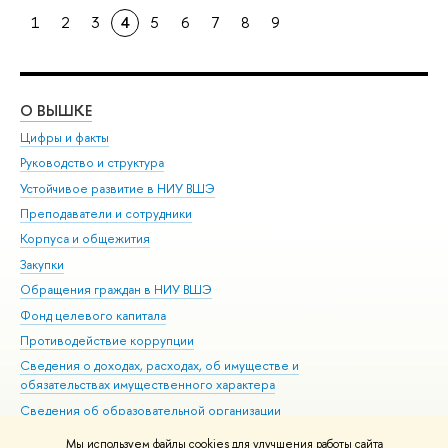
1
2
3
4
5
6
7
8
9
О ВЫШКЕ
ОБ
Цифры и факты
Ли
Руководство и структура
Дов
Устойчивое развитие в НИУ ВШЭ
Ол
Преподаватели и сотрудники
При
Корпуса и общежития
Вы
Закупки
При
Обращения граждан в НИУ ВШЭ
Ас
Фонд целевого капитала
До
Противодействие коррупции
Цен
Сведения о доходах, расходах, об имуществе и
Би
обязательствах имущественного характера
Об
Сведения об образовательной организации
Обр
Людям с ограниченными возможностями здоровья
Мы используем файлы cookies для улучшения работы сайта