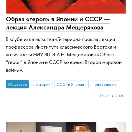
Образ «героя» в Японии и СССР —
лекция Александра Мещерякова
В клубе издательства «Гиперион» прошла лекция
профессора Института классического Востока и
античности НИУ ВШЭ А.Н. Мещерякова «Образ
“героя” в Японии и СССР во время Второй мировой
войны».
Общество
лектории
СССР и Япония
японоведение
18 июня 2020