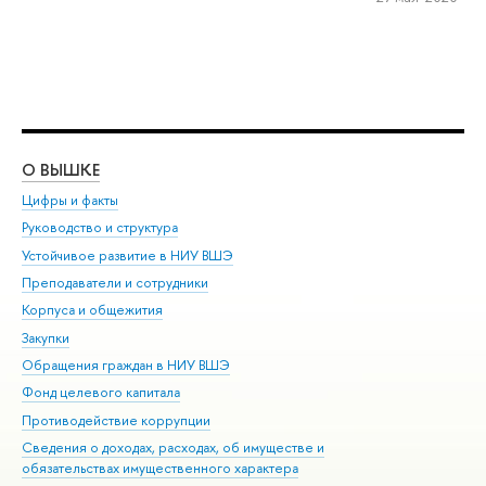
О ВЫШКЕ
ОБ
Цифры и факты
Ли
Руководство и структура
Дов
Устойчивое развитие в НИУ ВШЭ
Ол
Преподаватели и сотрудники
При
Корпуса и общежития
Вы
Закупки
При
Обращения граждан в НИУ ВШЭ
Ас
Фонд целевого капитала
До
Противодействие коррупции
Цен
Сведения о доходах, расходах, об имуществе и
Би
обязательствах имущественного характера
Об