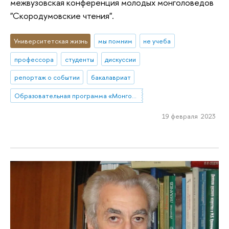
межвузовская конференция молодых монголоведов
"Скородумовские чтения".
Университетская жизнь
мы помним
не учеба
профессора
студенты
дискуссии
репортаж о событии
бакалавриат
Образовательная программа «Монголия и Тибет»
19 февраля 2023