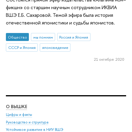
фикшн» со старшим научным сотрудником ИКВИА
ВШЭ Е.Б. Сахаровой. Темой эфира была история
отечественной японистики и судьбы японистов.
Общество
мы помним
Россия и Япония
СССР и Япония
японоведение
21 октября 2020
О ВЫШКЕ
ОБ
Цифры и факты
Ли
Руководство и структура
Дов
Устойчивое развитие в НИУ ВШЭ
Ол