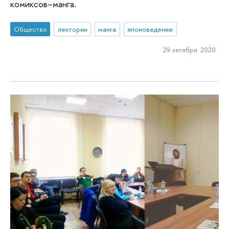
комиксов–манга.
Общество
лектории
манга
японоведение
29 октября 2020