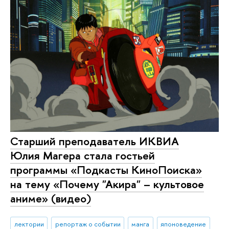
Старший преподаватель ИКВИА
Юлия Магера стала гостьей
программы «Подкасты КиноПоиска»
на тему «Почему "Акира" – культовое
аниме» (видео)
лектории
репортаж о событии
манга
японоведение