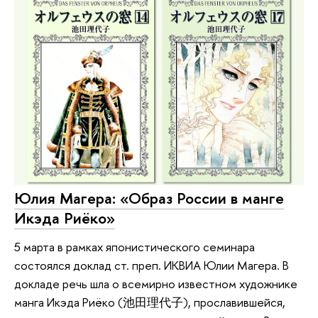
Юлия Магера: «Образ России в манге
Икэда Риёко»
5 марта в рамках японистического семинара
состоялся доклад ст. преп. ИКВИА Юлии Магера. В
докладе речь шла о всемирно известном художнике
манга Икэда Риёко (池田理代子), прославившейся,