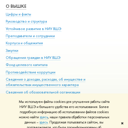
О ВЫШКЕ
ОБ
Цифры и факты
Ли
Руководство и структура
Дов
Устойчивое развитие в НИУ ВШЭ
Ол
Преподаватели и сотрудники
При
Корпуса и общежития
Вы
Закупки
При
Обращения граждан в НИУ ВШЭ
Ас
Фонд целевого капитала
До
Противодействие коррупции
Цен
Сведения о доходах, расходах, об имуществе и
Би
обязательствах имущественного характера
Об
Сведения об образовательной организации
Обр
Людям с ограниченными возможностями здоровья
Мы используем файлы cookies для улучшения работы сайта
Единая платежная страница
НИУ ВШЭ и большего удобства его использования. Более
подробную информацию об использовании файлов cookies
Работа в Вышке
можно найти
здесь
, наши правила обработки персональных
данных –
здесь
. Продолжая пользоваться сайтом, вы
✖
Редактору
подтверждаете, что были проинформированы об