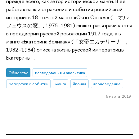
прежде всего, как автор исторической манги. В ее
работах нашли отражение и события российской
истории: в 18-томной манге «Окно Орфея» (「オル
フェウスの窓」, 1975–1981) сюжет разворачивается
в преддверии русской революции 1917 года, а в
манге «Екатерина Великая» (「女帝エカテリーナ」,
1982–1984) описана жизнь русской императрицы
Екатерины II.
Общество
исследования и аналитика
репортаж о событии
манга
Япония
японоведение
6 марта 2019