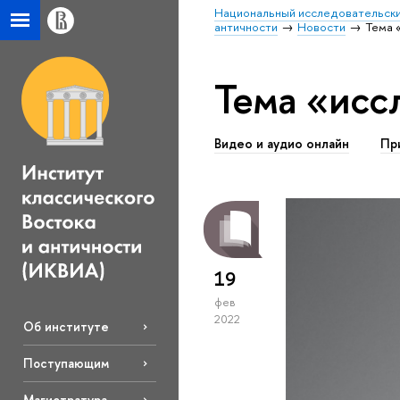
Национальный исследовательски
античности
Новости
Тема 
Тема «исс
Видео и аудио онлайн
Пр
19
фев
2022
Об институте
Поступающим
Магистратура