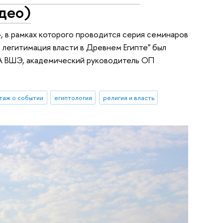
идео)
, в рамках которого проводится серия семинаров
о: легитимация власти в Древнем Египте" был
ИА ВШЭ, академический руководитель ОП
таж о событии
египтология
религия и власть