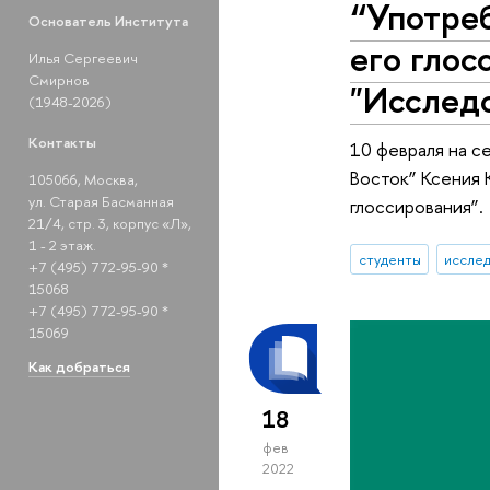
“Употреб
Основатель Института
его глос
Илья Сергеевич
Смирнов
"Исслед
(1948-2026)
Контакты
10 февраля на с
Восток” Ксения 
105066, Москва,
ул. Старая Басманная
глоссирования”.
21/4, стр. 3, корпус «Л»,
1 - 2 этаж.
студенты
исслед
+7 (495) 772-95-90 *
15068
+7 (495) 772-95-90 *
15069
Как добраться
18
фев
2022