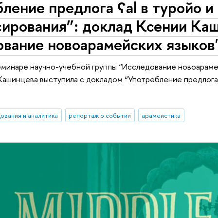
ление предлога ʕal в туройо 
сирования”: доклад Ксении Ка
ование новоарамейских языков
еминаре научно-учебной группы “Исследование новоараме
Кашинцева выступила с докладом “Употребление предлога 
ования и аналитика
репортаж о событии
арамеистика