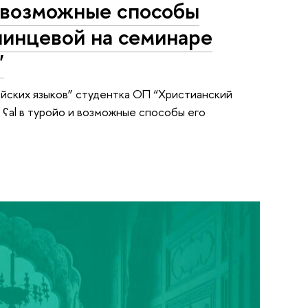
и возможные способы
шинцевой на семинаре
"
йских языков” студентка ОП “Христианский
ʕal в туройо и возможные способы его