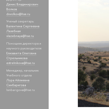
Денис Владимирович
Волков
dvvolkov@hse.ru
Ученый секретарь:
Валентина Сергеевна
Лазебная
vlazebnaya@hse.ru
Помощник директора и
научного руководителя:
Елизавета Олеговна
Стрельникова
estrelnikova@hse.ru
Менеджер, начальник
Учебного отдела:
Лора Айлиевна
Синбаригова
lsinbarigova@hse.ru