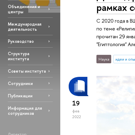
рамках с
Объединения и
центры
С 2020 года в В
Международная
по теме «Религия
деятельность
прочитан 29 янв
Руководство
"Египтология" А
Структура
института
Наука
идеи и оп
Советы института
Сотрудники
Публикации
19
Информация для
фев
сотрудников
2022
Директор: