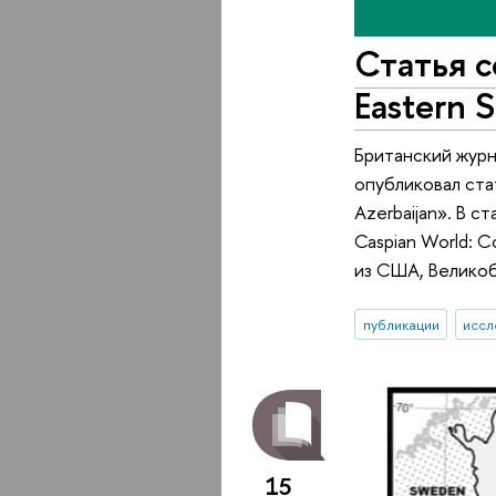
Статья 
Eastern S
Британский жур
опубликовал стат
Azerbaijan». В 
Caspian World: 
из США, Велико
публикации
иссл
15