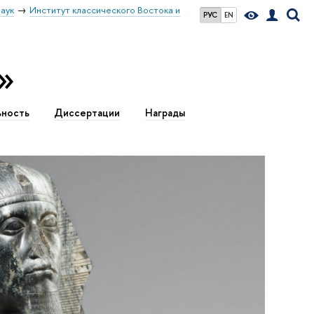
аук
Институт классического Востока и
РУС
EN
»
ьность
Диссертации
Награды