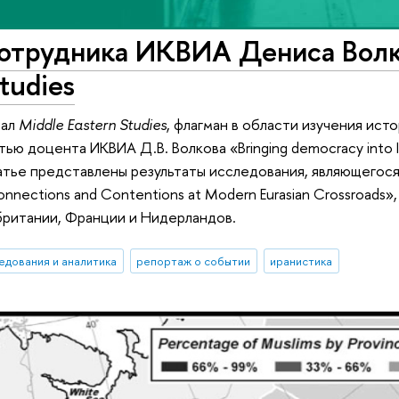
сотрудника ИКВИА Дениса Волк
tudies
нал
Middle Eastern Studies
, флагман в области изучения исто
ью доцента ИКВИА Д.В. Волкова «Bringing democracy into Iran
статье представлены результаты исследования, являющего
Connections and Contentions at Modern Eurasian Crossroad
британии, Франции и Нидерландов.
едования и аналитика
репортаж о событии
иранистика