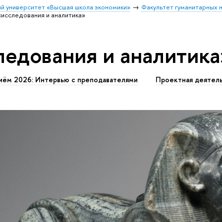
й университет «Высшая школа экономики»
Факультет гуманитарных н
«исследования и аналитика»
ледования и аналитика
иём 2026: Интервью с преподавателями
Проектная деятел