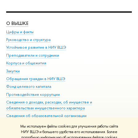
О ВЫШКЕ
ОБ
Цифры и факты
Ли
Руководство и структура
Дов
Устойчивое развитие в НИУ ВШЭ
Ол
Преподаватели и сотрудники
При
Корпуса и общежития
Вы
Закупки
При
Обращения граждан в НИУ ВШЭ
Ас
Фонд целевого капитала
До
Противодействие коррупции
Цен
Сведения о доходах, расходах, об имуществе и
Би
обязательствах имущественного характера
Об
Сведения об образовательной организации
Обр
Людям с ограниченными возможностями здоровья
Мы используем файлы cookies для улучшения работы сайта
Единая платежная страница
НИУ ВШЭ и большего удобства его использования. Более
подробную информацию об использовании файлов cookies