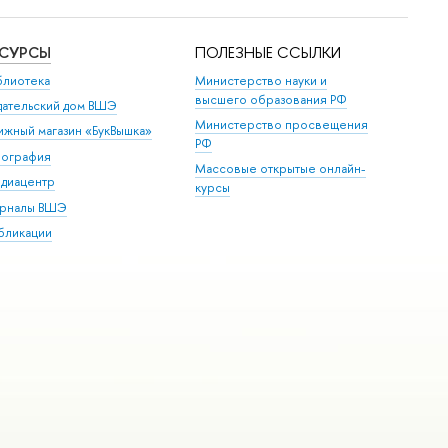
ЕСУРСЫ
ПОЛЕЗНЫЕ ССЫЛКИ
блиотека
Министерство науки и
высшего образования РФ
дательский дом ВШЭ
Министерство просвещения
ижный магазин «БукВышка»
РФ
пография
Массовые открытые онлайн-
диацентр
курсы
рналы ВШЭ
бликации