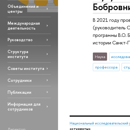
Бобровн
Объединения и
центры
В 2021 году про
Международная
(руководитель О
деятельность
программы В.О.
Руководство
истории Санкт-П
Структура
института
Наука
исследова
профессора
сту
Советы института
Сотрудники
Публикации
Информация для
сотрудников
Национальный исследовательский 
«студенты»
Директор: