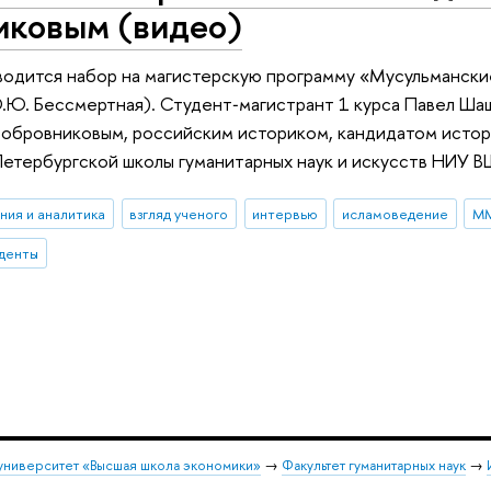
иковым (видео)
водится набор на магистерскую программу «Мусульманские
.Ю. Бессмертная). Студент‑магистрант 1 курса Павел Ш
 Бобровниковым, российским историком, кандидатом исто
етербургской школы гуманитарных наук и искусств НИУ 
ния и аналитика
взгляд ученого
интервью
исламоведение
ММ
денты
университет «Высшая школа экономики»
→
Факультет гуманитарных наук
→