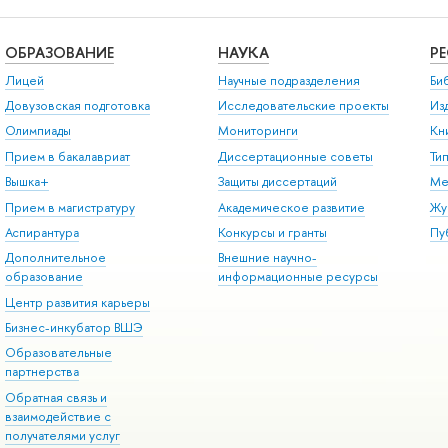
ОБРАЗОВАНИЕ
НАУКА
Р
Лицей
Научные подразделения
Би
Довузовская подготовка
Исследовательские проекты
Из
Олимпиады
Мониторинги
Кн
Прием в бакалавриат
Диссертационные советы
Ти
Вышка+
Защиты диссертаций
Ме
Прием в магистратуру
Академическое развитие
Жу
Аспирантура
Конкурсы и гранты
Пу
Дополнительное
Внешние научно-
образование
информационные ресурсы
Центр развития карьеры
Бизнес-инкубатор ВШЭ
Образовательные
партнерства
Обратная связь и
взаимодействие с
получателями услуг