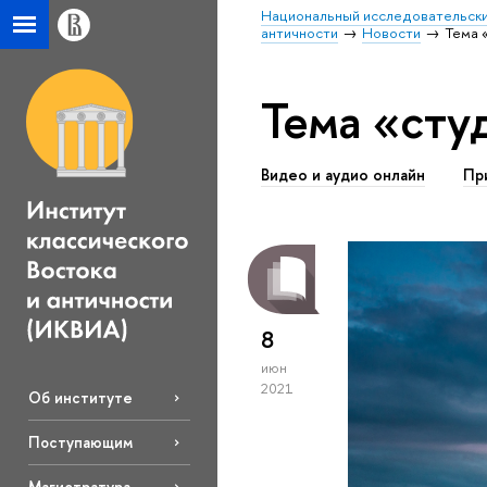
Национальный исследовательски
античности
Новости
Тема 
Тема «сту
Видео и аудио онлайн
Пр
8
июн
2021
Об институте
Поступающим
Магистратура