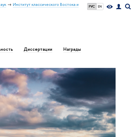
аук
Институт классического Востока и
РУС
EN
ьность
Диссертации
Награды