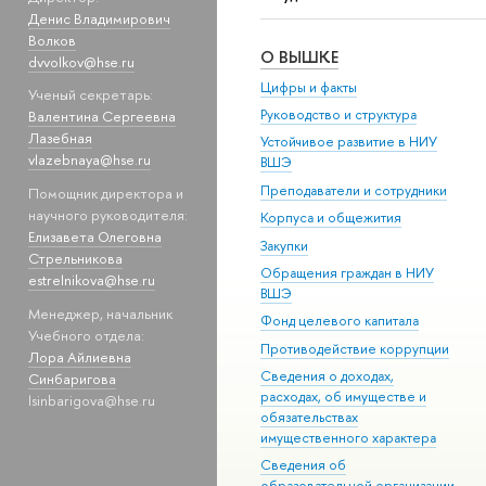
Денис Владимирович
Волков
О ВЫШКЕ
dvvolkov@hse.ru
Цифры и факты
Ученый секретарь:
Руководство и структура
Валентина Сергеевна
Лазебная
Устойчивое развитие в НИУ
vlazebnaya@hse.ru
ВШЭ
Преподаватели и сотрудники
Помощник директора и
научного руководителя:
Корпуса и общежития
Елизавета Олеговна
Закупки
Стрельникова
Обращения граждан в НИУ
estrelnikova@hse.ru
ВШЭ
Менеджер, начальник
Фонд целевого капитала
Учебного отдела:
Противодействие коррупции
Лора Айлиевна
Сведения о доходах,
Синбаригова
расходах, об имуществе и
lsinbarigova@hse.ru
обязательствах
имущественного характера
Сведения об
образовательной организации