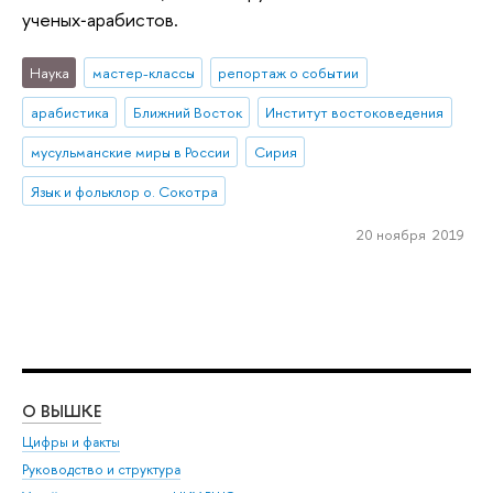
ученых‑арабистов.
Наука
мастер-классы
репортаж о событии
арабистика
Ближний Восток
Институт востоковедения
мусульманские миры в России
Сирия
Язык и фольклор о. Сокотра
20 ноября 2019
О ВЫШКЕ
ОБ
Цифры и факты
Ли
Руководство и структура
Дов