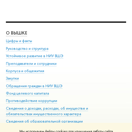
О ВЫШКЕ
ОБ
Цифры и факты
Ли
Руководство и структура
Дов
Устойчивое развитие в НИУ ВШЭ
Ол
Преподаватели и сотрудники
При
Корпуса и общежития
Вы
Закупки
При
Обращения граждан в НИУ ВШЭ
Ас
Фонд целевого капитала
До
Противодействие коррупции
Цен
Сведения о доходах, расходах, об имуществе и
Би
обязательствах имущественного характера
Об
Сведения об образовательной организации
Обр
Людям с ограниченными возможностями здоровья
Мы используем файлы cookies для улучшения работы сайта