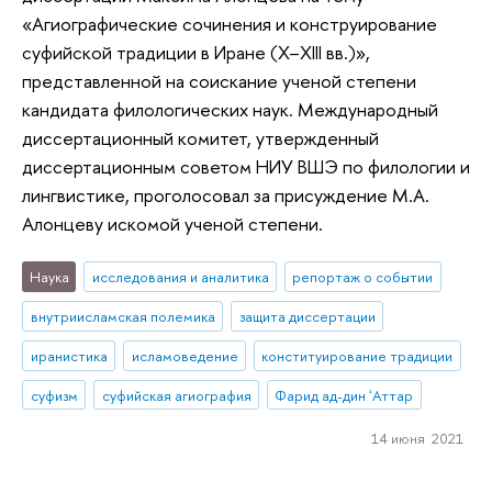
«Агиографические сочинения и конструирование
суфийской традиции в Иране (X–XIII вв.)»,
представленной на соискание ученой степени
кандидата филологических наук. Международный
диссертационный комитет, утвержденный
диссертационным советом НИУ ВШЭ по филологии и
лингвистике, проголосовал за присуждение М.А.
Алонцеву искомой ученой степени.
Наука
исследования и аналитика
репортаж о событии
внутриисламская полемика
защита диссертации
иранистика
исламоведение
конституирование традиции
суфизм
суфийская агиография
Фарид ад-дин ʻАттар
14 июня 2021