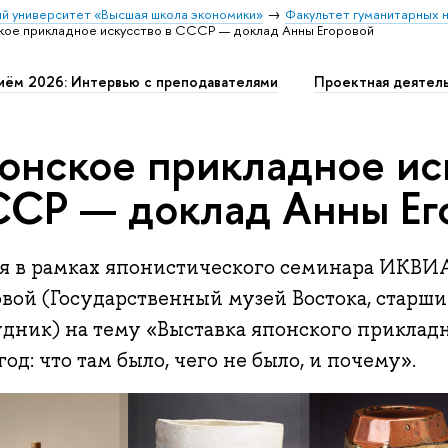
й университет «Высшая школа экономики»
Факультет гуманитарных н
кое прикладное искусство в СССР — доклад Анны Егоровой
иём 2026: Интервью с преподавателями
Проектная деятел
онское прикладное ис
СР — доклад Анны Ег
ая в рамках японистического семинара ИКВИ
овой (Государственный музей Востока, старш
удник) на тему «Выставка японского прикладн
год: что там было, чего не было, и почему».