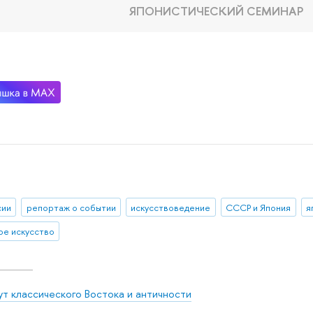
ЯПОНИСТИЧЕСКИЙ СЕМИНАР
сии
репортаж о событии
искусствоведение
СССР и Япония
я
ое искусство
ут классического Востока и античности