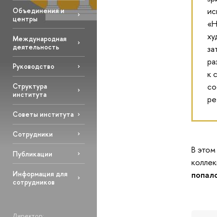
ис
Объединения и
центры
«Н
ху
Международная
деятельность
за
ра
Руководство
к 
со
Структура
института
ре
Советы института
Сотрудники
В этом
Публикации
коллек
Информация для
попал
сотрудников
Директор: