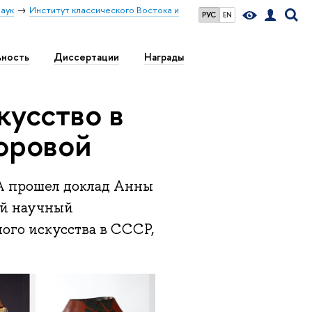
аук
Институт классического Востока и
РУС
EN
ьность
Диссертации
Награды
кусство в
оровой
А прошел доклад Анны
ий научный
ого искусства в СССР,