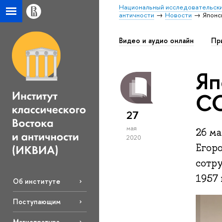
Национальный исследовательски
античности
Новости
Японс
Видео и аудио онлайн
Пр
Яп
СС
27
мая
26 м
2020
Егор
сотр
1957 
Об институте
Поступающим
Магистратура