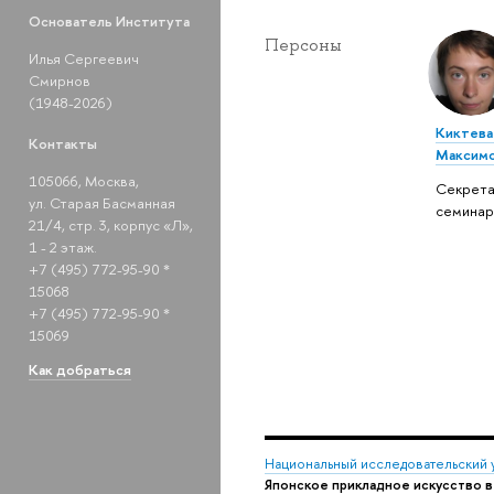
Основатель Института
Персоны
Илья Сергеевич
Смирнов
(1948-2026)
Киктева
Контакты
Максим
105066, Москва,
Секрета
ул. Старая Басманная
семинар
21/4, стр. 3, корпус «Л»,
1 - 2 этаж.
+7 (495) 772-95-90 *
15068
+7 (495) 772-95-90 *
15069
Как добраться
Национальный исследовательский 
Японское прикладное искусство 