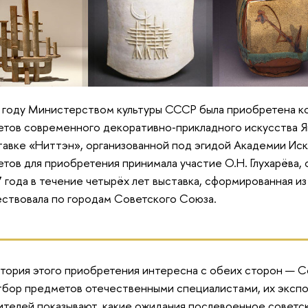
 году Министерством культуры СССР была приобретена ко
тов современного декоративно‑прикладного искусства Я
тавке «Ниттэн», организованной под эгидой Академии Иск
тов для приобретения принимала участие О.Н. Глухарёва, 
 года в течение четырёх лет выставка, сформированная из
ствовала по городам Советского Союза.
тория этого приобретения интересна с обеих сторон — С
бор предметов отечественными специалистами, их экспо
ителей показывают, какие ожидания послевоенное совет