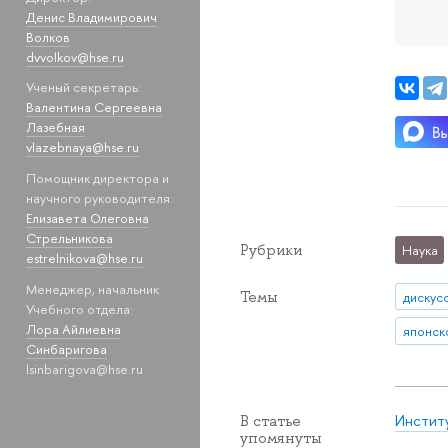
Денис Владимирович
Волков
dvvolkov@hse.ru
Ученый секретарь:
Валентина Сергеевна
Лазебная
vlazebnaya@hse.ru
Помощник директора и
научного руководителя:
Елизавета Олеговна
Стрельникова
Рубрики
Наука
estrelnikova@hse.ru
Менеджер, начальник
Темы
дискус
Учебного отдела:
Лора Айлиевна
японск
Синбаригова
lsinbarigova@hse.ru
Инстит
В статье
упомянуты