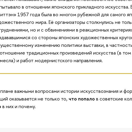
пытывало в отношении японского прикладного искусства. В
иттэн» 1957 года была во многом рубежной для самого я
дожественного мира. Её организаторы столкнулись не тол
труднениями, но и с обвинениями в реакционных критерия
здававшимися со стороны японских художественных круго
существенному изменению политики выставки, в частност
отношение традиционных произведений искусства (в том
месла) и работ модернистского направления.
 плане важными вопросами истории искусствознания и фо
ций оказывается не только то,
что попало
в советские кол
о
в них и почему.