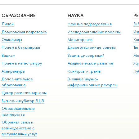
ОБРАЗОВАНИЕ
НАУКА
Р
Лицей
Научные подразделения
Би
Довузовская подготовка
Исследовательские проекты
Из
Олимпиады
Мониторинги
Кн
Прием в бакалавриат
Диссертационные советы
Ти
Вышка+
Защиты диссертаций
Ме
Прием в магистратуру
Академическое развитие
Жу
Аспирантура
Конкурсы и гранты
Пу
Дополнительное
Внешние научно-
образование
информационные ресурсы
Центр развития карьеры
Бизнес-инкубатор ВШЭ
Образовательные
партнерства
Обратная связь и
взаимодействие с
получателями услуг