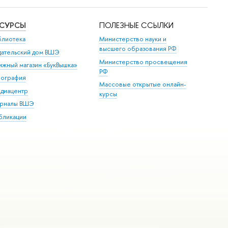
ЕСУРСЫ
ПОЛЕЗНЫЕ ССЫЛКИ
блиотека
Министерство науки и
высшего образования РФ
дательский дом ВШЭ
Министерство просвещения
ижный магазин «БукВышка»
РФ
пография
Массовые открытые онлайн-
диацентр
курсы
рналы ВШЭ
бликации