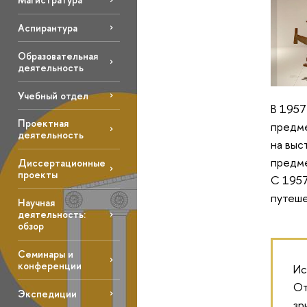
Аспирантура
Образовательная
деятельность
Учебный отдел
В 1957
Проектная
предме
деятельность
на выс
предме
Диссертационные
проекты
С 1957
путеше
Научная
деятельность:
обзор
Семинары и
конференции
Ис
От
Экспедиции
зр