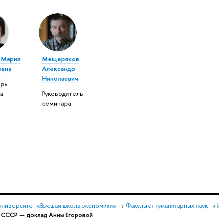
 Мария
Мещеряков
овна
Александр
Николаевич
рь
а
Руководитель
семинара
университет «Высшая школа экономики»
→
Факультет гуманитарных наук
→
в СССР — доклад Анны Егоровой