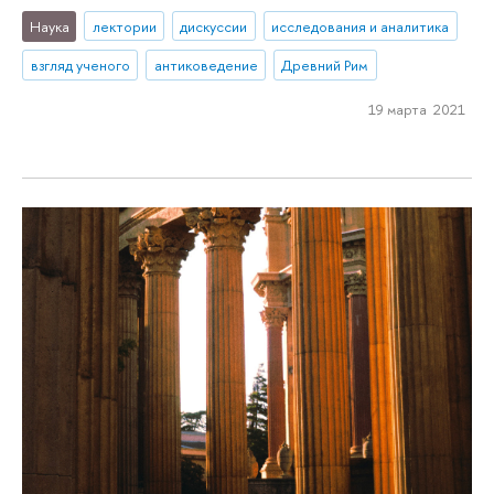
Наука
лектории
дискуссии
исследования и аналитика
взгляд ученого
антиковедение
Древний Рим
19 марта 2021