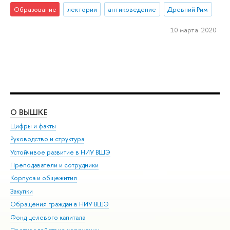
Образование
лектории
антиковедение
Древний Рим
10 марта 2020
О ВЫШКЕ
ОБ
Цифры и факты
Ли
Руководство и структура
Дов
Устойчивое развитие в НИУ ВШЭ
Ол
Преподаватели и сотрудники
При
Корпуса и общежития
Вы
Закупки
При
Обращения граждан в НИУ ВШЭ
Ас
Фонд целевого капитала
До