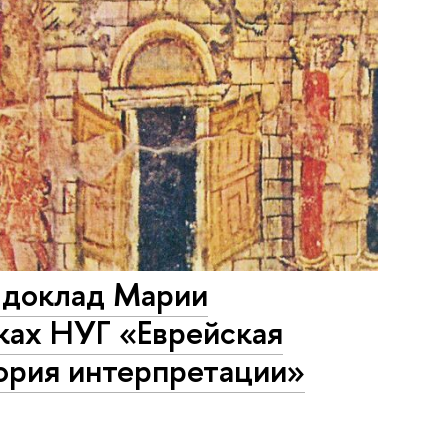
– доклад Марии
ках НУГ «Еврейская
стория интерпретации»