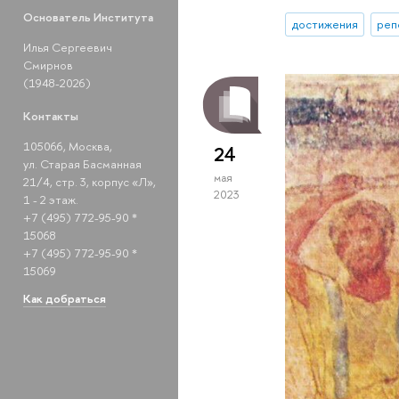
Основатель Института
достижения
реп
Илья Сергеевич
Смирнов
(1948-2026)
Контакты
105066, Москва,
24
ул. Старая Басманная
мая
21/4, стр. 3, корпус «Л»,
2023
1 - 2 этаж.
+7 (495) 772-95-90 *
15068
+7 (495) 772-95-90 *
15069
Как добраться