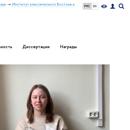
аук
Институт классического Востока и
РУС
EN
ьность
Диссертации
Награды