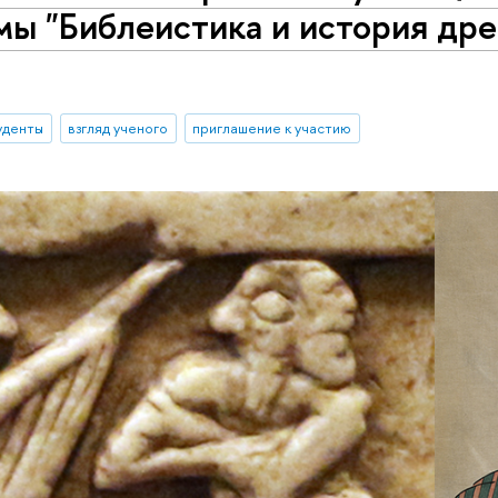
ы "Библеистика и история дре
уденты
взгляд ученого
приглашение к участию