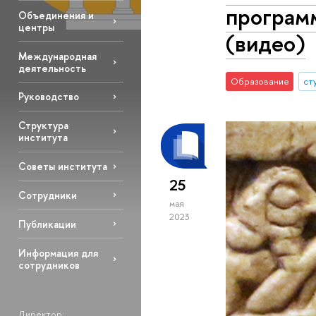
программ
Объединения и
центры
(видео)
Международная
деятельность
Образование
ст
Руководство
Структура
института
Советы института
25
Сотрудники
мая
2023
Публикации
Информация для
сотрудников
Директор: