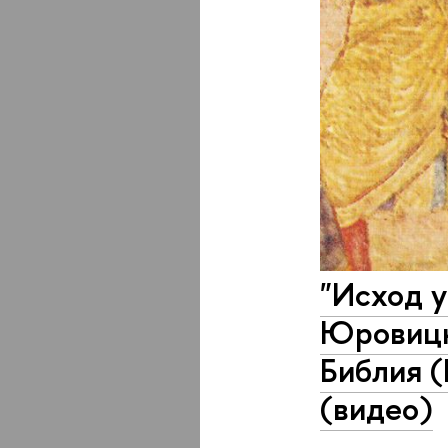
"Исход у
Юровицк
Библия (
(видео)