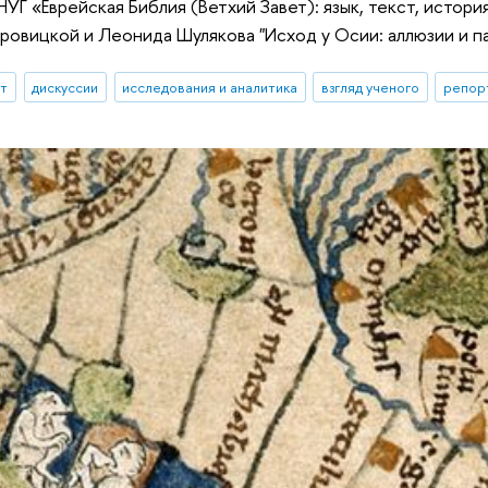
 НУГ «Еврейская Библия (Ветхий Завет): язык, текст, исто
вицкой и Леонида Шулякова "Исход у Осии: аллюзии и п
ыт
дискуссии
исследования и аналитика
взгляд ученого
репор