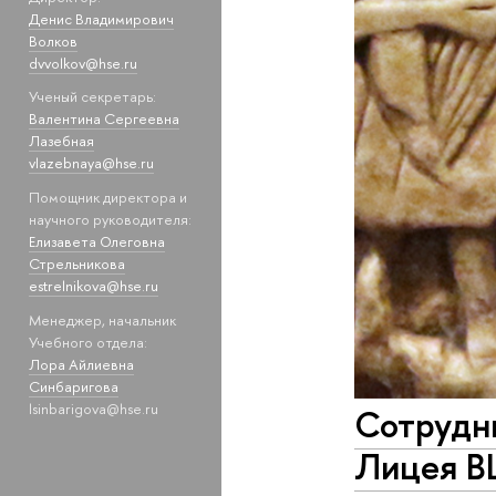
Денис Владимирович
Волков
dvvolkov@hse.ru
Ученый секретарь:
Валентина Сергеевна
Лазебная
vlazebnaya@hse.ru
Помощник директора и
научного руководителя:
Елизавета Олеговна
Стрельникова
estrelnikova@hse.ru
Менеджер, начальник
Учебного отдела:
Лора Айлиевна
Синбаригова
lsinbarigova@hse.ru
Сотрудн
Лицея В