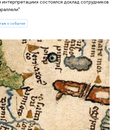
рия интерпретации» состоялся доклад сотрудников
араллели"
таж о событии