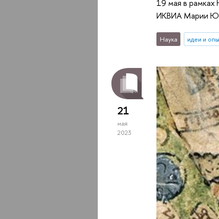
19 мая в рамках
ИКВИА Марии Юро
Наука
идеи и оп
21
мая
2023