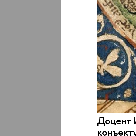
Доцент 
конъекту