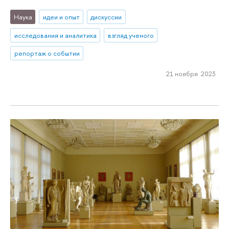
Наука
идеи и опыт
дискуссии
исследования и аналитика
взгляд ученого
репортаж о событии
21 ноября 2023