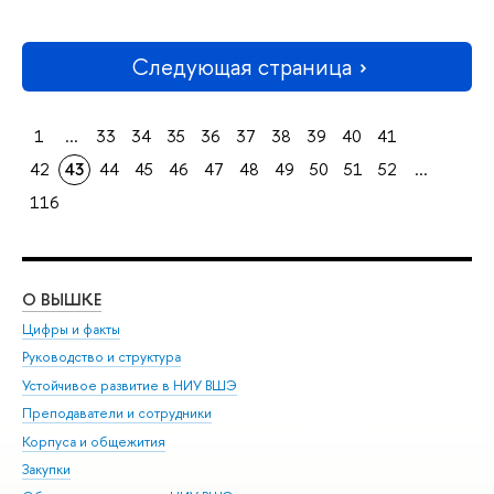
Следующая страница
1
...
33
34
35
36
37
38
39
40
41
42
43
44
45
46
47
48
49
50
51
52
...
116
О ВЫШКЕ
ОБ
Цифры и факты
Ли
Руководство и структура
Дов
Устойчивое развитие в НИУ ВШЭ
Ол
Преподаватели и сотрудники
При
Корпуса и общежития
Вы
Закупки
При