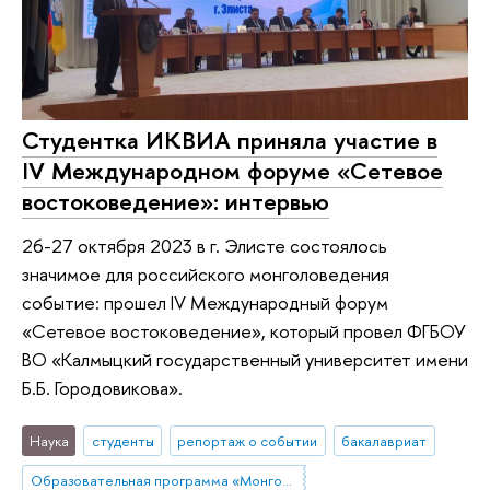
Студентка ИКВИА приняла участие в
IV Международном форуме «Сетевое
востоковедение»: интервью
26-27 октября 2023 в г. Элисте состоялось
значимое для российского монголоведения
событие: прошел IV Международный форум
«Сетевое востоковедение», который провел ФГБОУ
ВО «Калмыцкий государственный университет имени
Б.Б. Городовикова».
Наука
студенты
репортаж о событии
бакалавриат
Образовательная программа «Монголия и Тибет»