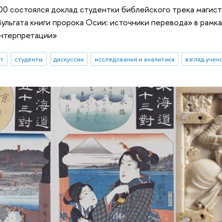
:00 состоялся доклад студентки библейского трека маги
ульгата книги пророка Осии: источники перевода» в рамках
интерпретации»
ыт
студенты
дискуссии
исследования и аналитика
взгляд учен