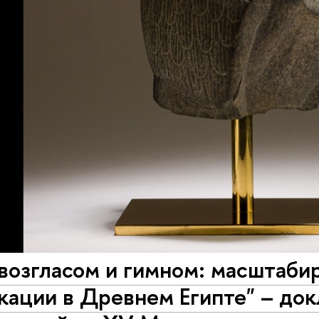
возгласом и гимном: масштаби
ации в Древнем Египте" – докл