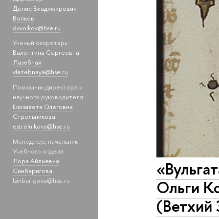
Денис Владимирович
Волков
dvvolkov@hse.ru
Ученый секретарь:
Валентина Сергеевна
Лазебная
vlazebnaya@hse.ru
Помощник директора и
научного руководителя:
Елизавета Олеговна
Стрельникова
estrelnikova@hse.ru
Менеджер, начальник
Учебного отдела:
Лора Айлиевна
«Вульгат
Синбаригова
lsinbarigova@hse.ru
Ольги К
(Ветхий 