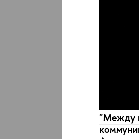
"Между 
коммуник