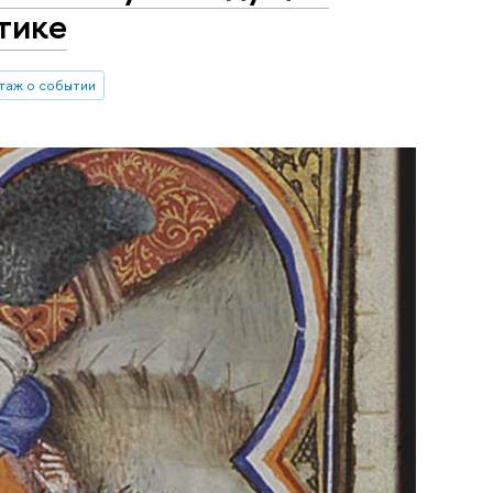
тике
таж о событии