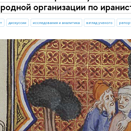
родной организации по иранис
ыт
дискуссии
исследования и аналитика
взгляд ученого
репор