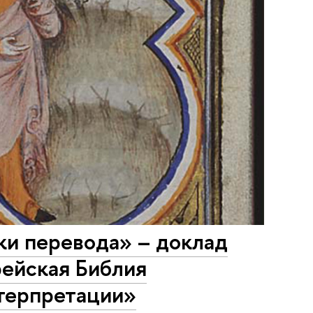
ки перевода» – доклад
рейская Библия
нтерпретации»