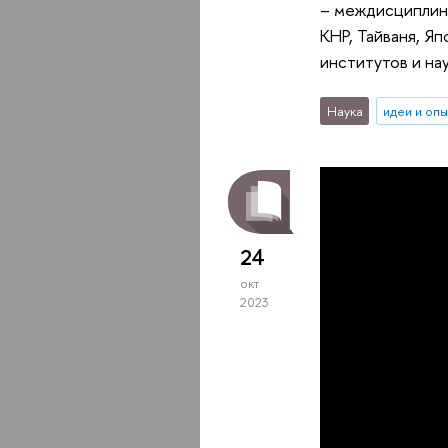
– междисциплин
КНР, Тайваня, Я
институтов и на
Наука
идеи и оп
24
окт
2023