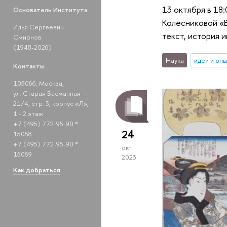
13 октября в 18
Основатель Института
Колесниковой «В
Илья Сергеевич
текст, история 
Смирнов
(1948-2026)
Наука
идеи и оп
Контакты
105066, Москва,
ул. Старая Басманная
21/4, стр. 3, корпус «Л»,
1 - 2 этаж.
+7 (495) 772-95-90 *
24
15068
+7 (495) 772-95-90 *
окт
15069
2023
Как добраться