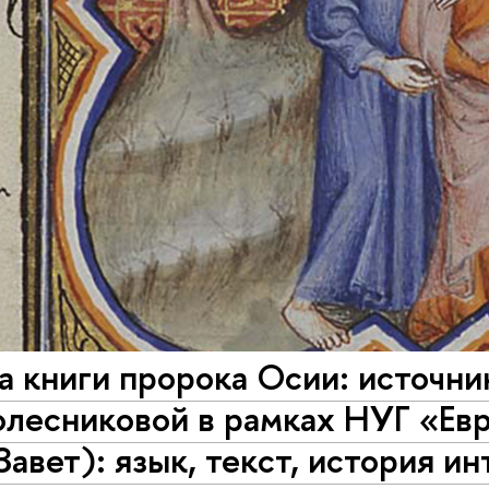
а книги пророка Осии: источни
олесниковой в рамках НУГ «Ев
Завет): язык, текст, история и