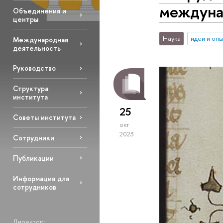
междуна
Объединения и
центры
Наука
идеи и оп
Международная
деятельность
Руководство
Структура
института
25
Советы института
окт
2023
Сотрудники
Публикации
Информация для
сотрудников
Директор: