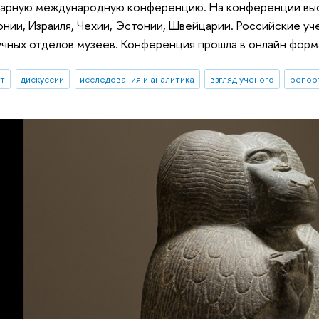
арную международную конференцию. На конференции высту
понии, Израиля, Чехии, Эстонии, Швейцарии. Российские у
учных отделов музеев. Конференция прошла в онлайн форм
ыт
дискуссии
исследования и аналитика
взгляд ученого
репор