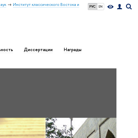
аук
Институт классического Востока и
РУС
EN
ьность
Диссертации
Награды