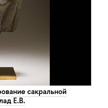
рование сакральной
ад Е.В.