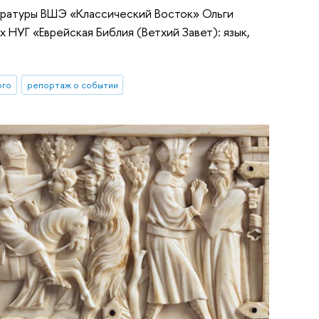
стратуры ВШЭ «Классический Восток» Ольги
 НУГ «Еврейская Библия (Ветхий Завет): язык,
ого
репортаж о событии