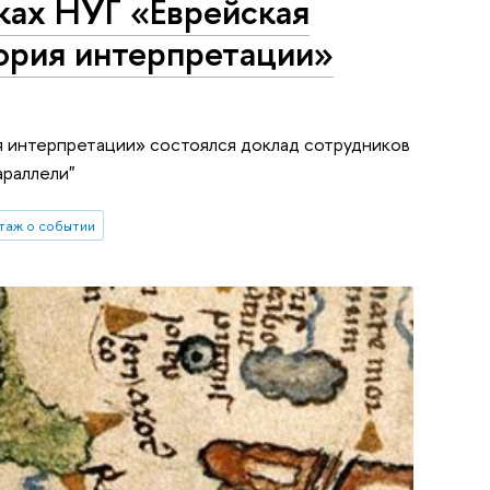
ках НУГ «Еврейская
стория интерпретации»
рия интерпретации» состоялся доклад сотрудников
араллели"
таж о событии