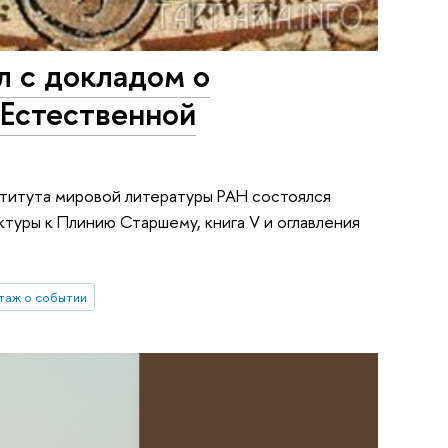
 с докладом о
"Естественной
ститута мировой литературы РАН состоялся
туры к Плинию Старшему, книга V и оглавления
таж о событии