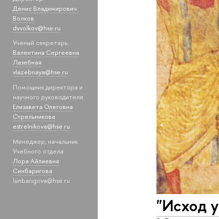
Денис Владимирович
Волков
dvvolkov@hse.ru
Ученый секретарь:
Валентина Сергеевна
Лазебная
vlazebnaya@hse.ru
Помощник директора и
научного руководителя:
Елизавета Олеговна
Стрельникова
estrelnikova@hse.ru
Менеджер, начальник
Учебного отдела:
Лора Айлиевна
Синбаригова
lsinbarigova@hse.ru
"Исход у