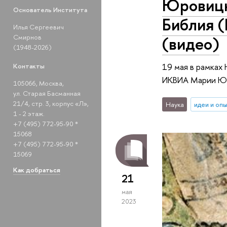
Юровицк
Основатель Института
Библия (
Илья Сергеевич
Смирнов
(видео)
(1948-2026)
19 мая в рамках
Контакты
ИКВИА Марии Юро
105066, Москва,
ул. Старая Басманная
21/4, стр. 3, корпус «Л»,
Наука
идеи и оп
1 - 2 этаж.
+7 (495) 772-95-90 *
15068
+7 (495) 772-95-90 *
15069
Как добраться
21
мая
2023