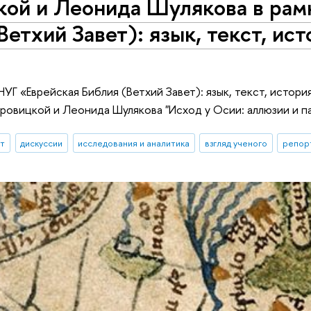
ой и Леонида Шулякова в рам
Ветхий Завет): язык, текст, и
 НУГ «Еврейская Библия (Ветхий Завет): язык, текст, исто
вицкой и Леонида Шулякова "Исход у Осии: аллюзии и п
ыт
дискуссии
исследования и аналитика
взгляд ученого
репор