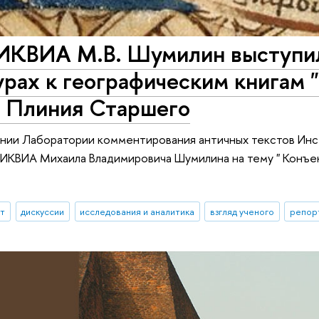
ИКВИА М.В. Шумилин выступил
рах к географическим книгам 
" Плиния Старшего
ании Лаборатории комментирования античных текстов Ин
ИКВИА Михаила Владимировича Шумилина на тему " Конъек
ыт
дискуссии
исследования и аналитика
взгляд ученого
репор