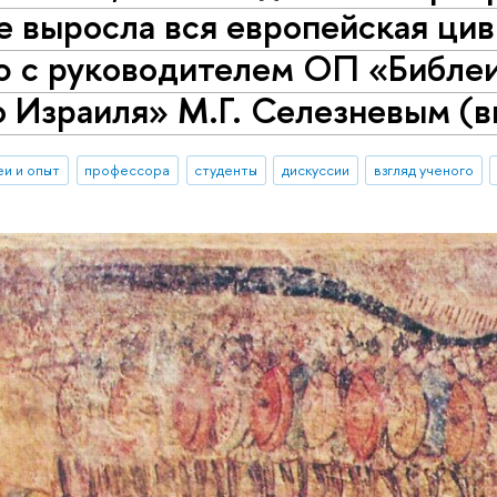
е выросла вся европейская ци
ю с руководителем ОП «Библеи
 Израиля» М.Г. Селезневым (в
еи и опыт
профессора
студенты
дискуссии
взгляд ученого