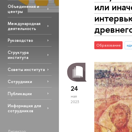
или инач
Объединения и
центры
интервь
Международная
древнего
деятельность
Руководство
Образование
ид
Структура
института
Советы института
Сотрудники
24
Публикации
мая
2023
Информация для
сотрудников
Директор: