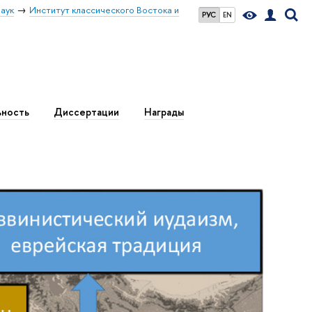
аук
Институт классического Востока и
РУС
EN
ьность
Диссертации
Награды