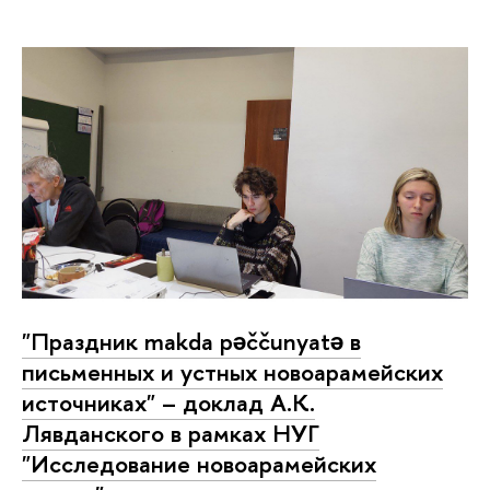
"Праздник makda pəččunyatə в
письменных и устных новоарамейских
источниках" – доклад А.К.
Лявданского в рамках НУГ
"Исследование новоарамейских