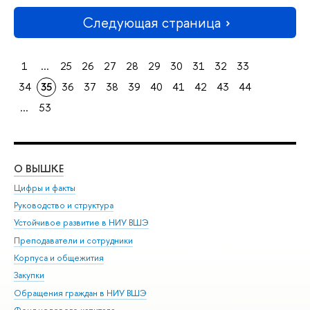
Следующая страница
1
...
25
26
27
28
29
30
31
32
33
34
35
36
37
38
39
40
41
42
43
44
...
53
О ВЫШКЕ
ОБ
Цифры и факты
Ли
Руководство и структура
Дов
Устойчивое развитие в НИУ ВШЭ
Ол
Преподаватели и сотрудники
При
Корпуса и общежития
Вы
Закупки
При
Обращения граждан в НИУ ВШЭ
Ас