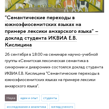
"Семантические переходы в
южноэфиосемитских языках на
примере лексики амхарского языка" –
доклад студента ИКВИА Е.В.
Кислицина
26 сентября в 18:00 на семинаре научно-учебной
группы «Семитская лексическая семантика в
синхронии и диахронии» состоялся доклад студента
ИКВИА Е.В. Кислицина "Семантические переходы в
южноэфиосемитских языках на примере лексики
амхарского языка".
Наука
идеи и опыт
студенты
исследования и аналитика
взгляд ученого